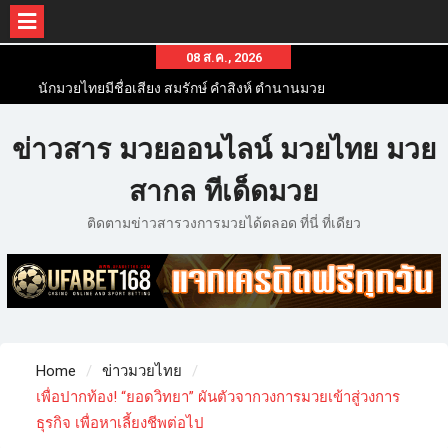
08 ส.ค., 2026
นักมวยไทยมีชื่อเสียง สมรักษ์ คำสิงห์ ตำนานมวย
สากลสมัครเล่นไทย
นักมวยไทยชื่อดัง สุดยอดนักมวยไทยที่ดังไปทั่วโลก
ข่าวสาร มวยออนไลน์ มวยไทย มวย
ข่าวมวยไทยโครตฮอต เว็บข่าวมวยในทุกๆแวดวงมี
ข่าวสารวงการมวยมากมาย
สากล ทีเด็ดมวย
ติดตามข่าวสารวงการมวยได้ตลอด ที่นี่ ที่เดียว
Home
ข่าวมวยไทย
เพื่อปากท้อง! “ยอดวิทยา” ผันตัวจากวงการมวยเข้าสู่วงการ
ธุรกิจ เพื่อหาเลี้ยงชีพต่อไป