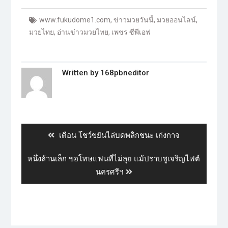
www.fukudome1.com
,
ข่าวมวยวันนี้
,
มวยออนไลน์
,
มวยไทย
,
อ่านข่าวมวยไทย
,
เพชร ซีพีเอฟ
Written by
168pbneditor
เดือน โชว์ขยันไล่บดพลิกชนะ เก่งกาจ
หนึ่งล้านเล็ก ขอโทษแฟนที่ไม่ลุย แม้ปราบชูเจริญไฟต์
นครศรีฯ