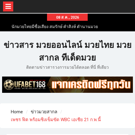
08 ส.ค., 2026
นักมวยไทยมีชื่อเสียง สมรักษ์ คำสิงห์ ตำนานมวย
สากลสมัครเล่นไทย
นักมวยไทยชื่อดัง สุดยอดนักมวยไทยที่ดังไปทั่วโลก
ข่าวสาร มวยออนไลน์ มวยไทย มวย
ข่าวมวยไทยโครตฮอต เว็บข่าวมวยในทุกๆแวดวงมี
ข่าวสารวงการมวยมากมาย
สากล ทีเด็ดมวย
ติดตามข่าวสารวงการมวยได้ตลอด ที่นี่ ที่เดียว
Home
ข่าวมวยสากล
เพชร ฟิต พร้อมชิงเข็มขัด WBC เอเชีย 21 ก.พ.นี้