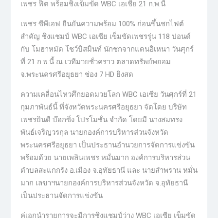
เพชร ฟิต พร้อมชิงเข็มขัด WBC เอเชีย 21 ก.พ.นี้
เพชร ซีพีเอฟ ยืนยันความพร้อม 100% ก่อนขึ้นชกไฟต์
สำคัญ ชิงแชมป์ WBC เอเซีย เข็มขัดเพชรรุ่น 118 ปอนด์
กับ โมฮาหมัด โชว์บิสมินท์ นักชกจากแดนอิเหนา วันศุกร์
ที่ 21 ก.พ.นี้ ณ เวทีมวยชั่วคราว ตลาดทรัพย์พยอม
จ.พระนครศรีอยุธยา ช่อง 7 HD ยิงสด
ความเคลื่อนไหวศึกยอดมวยโลก WBC เอเซีย วันศุกร์ที่ 21
กุมภาพันธ์นี้ ที่จังหวัดพระนครศรีอยุธยา จัดโดย บริษัท
เพชรยินดี บ๊อกซิ่ง โปรโมชั่น จํากัด โดยมี นางสมทรง
พันธ์เจริญวรกุล นายกองค์การบริหารส่วนจังหวัด
พระนครศรีอยุธยา เป็นประธานอำนวยการจัดการแข่งขัน
พร้อมด้วย นายเพลินเพชร หมั่นมาก องค์การบริหารส่วน
ตำบลสะแกกรัง อ.เมือง จ.อุทัยธานี และ นายสำพราน หมั่น
มาก เลขาฯนายกองค์การบริหารส่วนจังหวัด จ.อุทัยธานี
เป็นประธานจัดการแข่งขัน
คู่เอกนำรายการจะมีการชิงแชมป์ว่าง WBC เอเซีย เข็มขัด