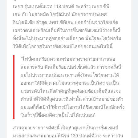
เพชร รุ่นแบนตั้มเวท 118 ปอนด์ ระหว่าง เพชร ซีพี
เอฟ กับ โมฮาหมัด โชว์ลิมินท์ นักชกจากประเทศ
อินโดนีเซีย ล่าสุด เพชร ซีพีเอฟ ยอดกำปั้นจากร้อยเอ็ด
เผยว่าตนเองพร้อมเต็มที่ในการขึ้นชกชิงแชมป์ว่างครั้งนี้
ทั้งนี้จะไม่ประมาทคู่ชกอย่างเด็ดขาด มั่นใจจะโชว์ฟอร์ม
ให้ดีเพื่อโอกาสในการชิงแชมป์โลกของตนเองในปีนี้
“ไฟนี้ผมเตรียมความพร้อมทางร่างกายมานานพอ
สมควรครับ ฟิตเต็มร้อยเปอร์เซ็นต์แล้ว การชกครั้งนี้
ผมไม่ประมาทแน่นอน เพราะตั้งใจจะโชว์ผลงานให้
ออกมาให้ดีที่สุด ผมไม่สนว่าคู่ชกจะเป็นใคร จะเป็น
มวยระดับไหน สิ่งสำคัญที่สุดคือผมซ้อมเต็มที่และจะ
ทำหน้าที่ให้ดีที่สุดบนเวทีเท่านั้น ส่วนเป้าหมายของตัว
ผมเองก็ตั้งเป้าไว้ที่การมีโอกาสได้ชิงแชมป์โลกอีกครั้ง
ในเร็วๆนี้ซึ่งผมคิดว่าเป็นไปได้แน่นอน”
ส่วนคู่มวยรายการมีดังนี้ เปิดหัวคู่แรกเป็นการชิงแชมป์
มวยสากลสนามมวยลุมพินีรุ่น 130 ปอนด์ที่ว่าง ระหว่างวัน