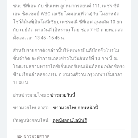
ชนะ ซีพีเอฟ กับ ขั้นเทพ ลูกหมากรถยนต์ 111, เพชร ซีพี
เอฟ ชิงแชมป์ WBC เอเซีย ไดม่อน(ที่ว่าง)กับ โมฮาหมัด
โชว์ลิมินท์(อินโดนีเซีย), เพชรมณี ซีพีเอฟ อุ่นหมัด 10 ยก
กับ เมย์ดัด คาลวันดี (อิหร่าน) โดย ช่อง 7 HD ถ่ายทอดสด
ตั้งแต่เวลา 13.45 -15.45 น.
สำหรับรายการดังกล่าวนี้บริษัทเพชรยินดีบ๊อกซิ่งโปรโม
ชั่นจํากัด จะทำการแถลงข่าวในวันจันทร์ที่ 10 ก.พ.นี้ ณ
โรงแรมสยามพาราไดซ์เอ็นเตอร์เทนเม้นท์คอมเพล็กซ์ตรง
ข้ามเรือนจำคลองเปรม ถ.งามวงศ์วาน กรุงเทพฯ เริ่มเวลา
11:00 น.
อ่านข่าวมวยไทย ::
ข่าวมวยวันนี้
ข่าวมวยไทยล่าสุด ::
ข่าวมวยไทยก่อนหน้านี้
เว็บดูหนังออนไลน์ ::
ดูหนังออนไลน์ฟรี
ข่าวมวยสากล