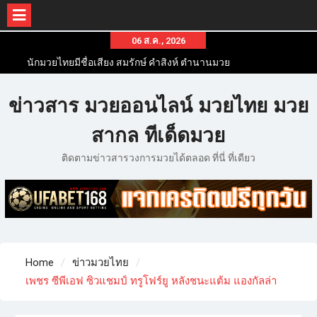
06 ส.ค., 2026
นักมวยไทยมีชื่อเสียง สมรักษ์ คำสิงห์ ตำนานมวย
สากลสมัครเล่นไทย
นักมวยไทยชื่อดัง สุดยอดนักมวยไทยที่ดังไปทั่วโลก
ข่าวสาร มวยออนไลน์ มวยไทย มวย
ข่าวมวยไทยโครตฮอต เว็บข่าวมวยในทุกๆแวดวงมี
ข่าวสารวงการมวยมากมาย
สากล ทีเด็ดมวย
ติดตามข่าวสารวงการมวยได้ตลอด ที่นี่ ที่เดียว
Home
ข่าวมวยไทย
เพชร ซีพีเอฟ ซิวแชมป์ ทรูโฟร์ยู หลังชนะแต้ม แองกัลล่า