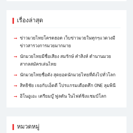
เรื่องล่าสุด
ข่าวมวยไทยโครตฮอต เว็บข่าวมวยในทุกๆแวดวงมี
ข่าวสารวงการมวยมากมาย
นักมวยไทยมีชื่อเสียง สมรักษ์ คำสิงห์ ตำนานมวย
สากลสมัครเล่นไทย
นักมวยไทยชื่อดัง สุดยอดนักมวยไทยที่ดังไปทั่วโลก
สิทธิชัย เจอกับเอ็ดดี โปรแกรมเดือดศึก ONE ลุมพินี
อิโนอูเอะ เตรียมบู๊ ฟูลตัน ในไฟต์ชิงแชมป์โลก
หมวดหมู่