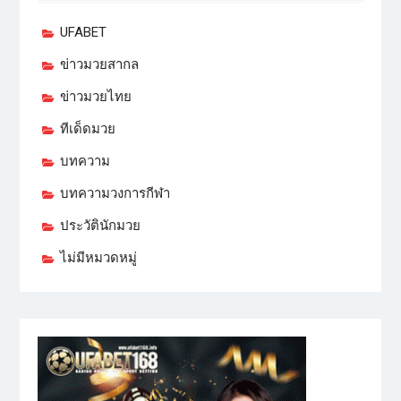
UFABET
ข่าวมวยสากล
ข่าวมวยไทย
ทีเด็ดมวย
บทความ
บทความวงการกีฬา
ประวัตินักมวย
ไม่มีหมวดหมู่