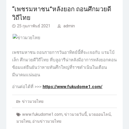
“เพชรมหาชน”หลังยอก ถอนศึกมวยดี
วิถีไทย
25 กุมภาพันธ์ 2021
admin
เพชรมหาชน ถอนรายการวันอาทิตย์นี้ที่จะเจอกับ แรมโบ้
เล็ก ศึกมวยดีวิถีไทย ที่บลูอารีน่าหลังมีอาการหลังยอกตอน
ซ้อมแต่ยืนยันว่าหายทันศึกใหญ่ที่ราชดำเนินในเดือน
มีนาคมแน่นอน
อ่านต่อได้ที่ >>>
https://www.fukudome1.com/
ข่าวมวยไทย
www.fukudome1.com
,
ข่าวมวยวันนี้
,
มวยออนไลน์
,
มวยไทย
,
อ่านข่าวมวยไทย