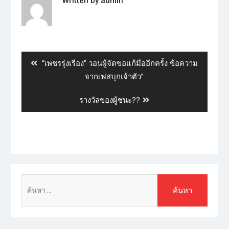
Written by
admin
“เพชรรุ่งเรือง” วอนผู้จัดขอแก้มืออีกครั้ง ข้อความ
จากเฟสบุกเจ้าตัว”
รางวัลของผู้ชนะ??