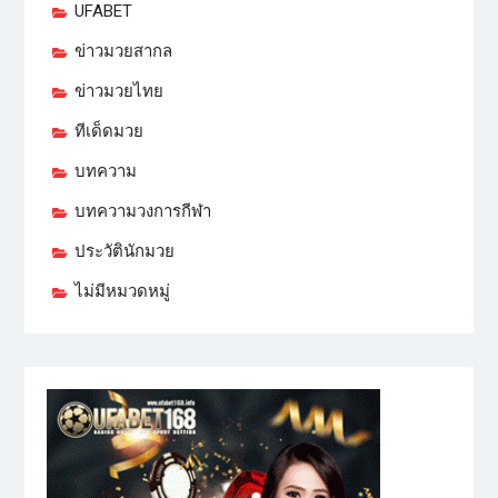
UFABET
ข่าวมวยสากล
ข่าวมวยไทย
ทีเด็ดมวย
บทความ
บทความวงการกีฬา
ประวัตินักมวย
ไม่มีหมวดหมู่