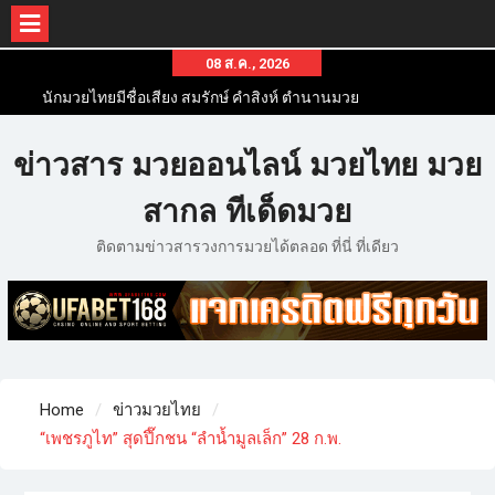
08 ส.ค., 2026
นักมวยไทยมีชื่อเสียง สมรักษ์ คำสิงห์ ตำนานมวย
สากลสมัครเล่นไทย
นักมวยไทยชื่อดัง สุดยอดนักมวยไทยที่ดังไปทั่วโลก
ข่าวสาร มวยออนไลน์ มวยไทย มวย
ข่าวมวยไทยโครตฮอต เว็บข่าวมวยในทุกๆแวดวงมี
ข่าวสารวงการมวยมากมาย
สากล ทีเด็ดมวย
ติดตามข่าวสารวงการมวยได้ตลอด ที่นี่ ที่เดียว
Home
ข่าวมวยไทย
“เพชรภูไท” สุดปึ๊กชน “ลำน้ำมูลเล็ก” 28 ก.พ.