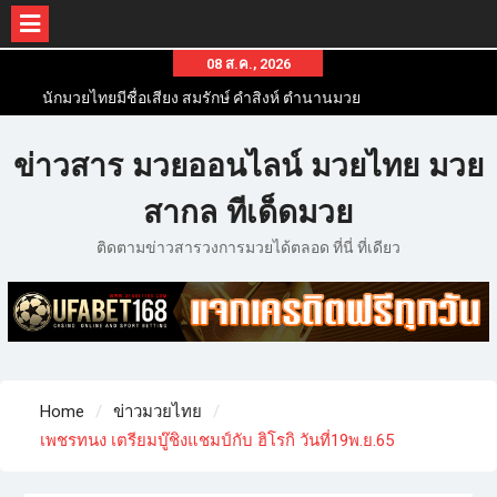
08 ส.ค., 2026
นักมวยไทยมีชื่อเสียง สมรักษ์ คำสิงห์ ตำนานมวย
สากลสมัครเล่นไทย
นักมวยไทยชื่อดัง สุดยอดนักมวยไทยที่ดังไปทั่วโลก
ข่าวสาร มวยออนไลน์ มวยไทย มวย
ข่าวมวยไทยโครตฮอต เว็บข่าวมวยในทุกๆแวดวงมี
ข่าวสารวงการมวยมากมาย
สากล ทีเด็ดมวย
ติดตามข่าวสารวงการมวยได้ตลอด ที่นี่ ที่เดียว
Home
ข่าวมวยไทย
เพชรทนง เตรียมบู๊ชิงแชมป์กับ ฮิโรกิ วันที่19พ.ย.65