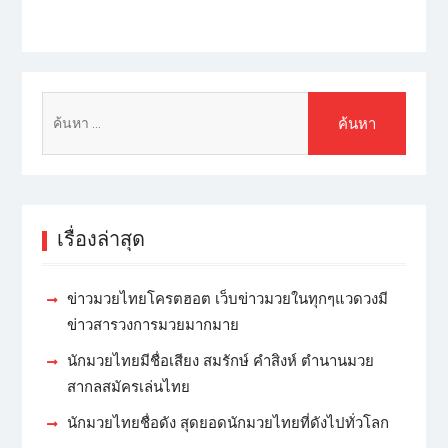
เรื่องล่าสุด
ข่าวมวยไทยโครตฮอต เว็บข่าวมวยในทุกๆแวดวงมี
ข่าวสารวงการมวยมากมาย
นักมวยไทยมีชื่อเสียง สมรักษ์ คำสิงห์ ตำนานมวย
สากลสมัครเล่นไทย
นักมวยไทยชื่อดัง สุดยอดนักมวยไทยที่ดังไปทั่วโลก