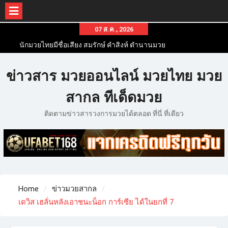
07 ส.ค., 2026
นักมวยไทยมีชื่อเสียง สมรักษ์ คำสิงห์ ตำนานมวย
สากลสมัครเล่นไทย
นักมวยไทยชื่อดัง สุดยอดนักมวยไทยที่ดังไปทั่วโลก
ข่าวสาร มวยออนไลน์ มวยไทย มวย
ข่าวมวยไทยโครตฮอต เว็บข่าวมวยในทุกๆแวดวงมี
ข่าวสารวงการมวยมากมาย
สากล ทีเด็ดมวย
ติดตามข่าวสารวงการมวยได้ตลอด ที่นี่ ที่เดียว
Home
ข่าวมวยสากล
เดวิส เฮลั่นหลังเอาชนะน็อก การ์เซีย ได้ในยกที่ 7