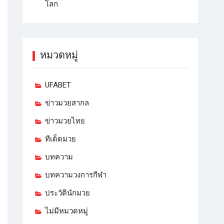
โลก
หมวดหมู่
UFABET
ข่าวมวยสากล
ข่าวมวยไทย
ทีเด็ดมวย
บทความ
บทความวงการกีฬา
ประวัตินักมวย
ไม่มีหมวดหมู่