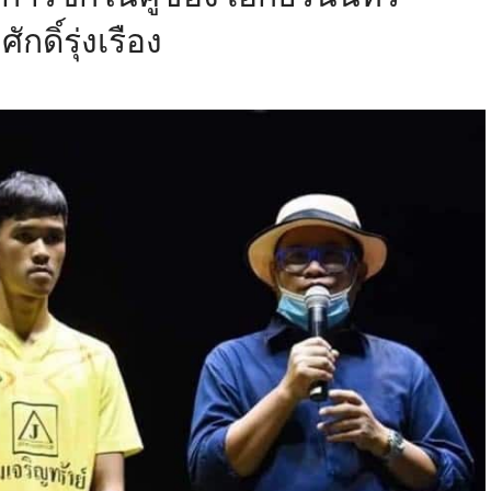
กดิ์รุ่งเรือง