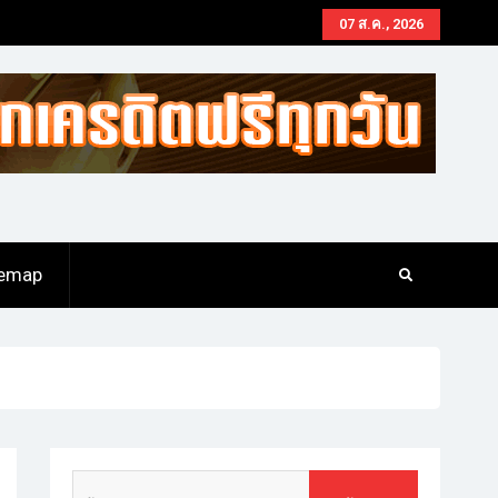
07 ส.ค., 2026
temap