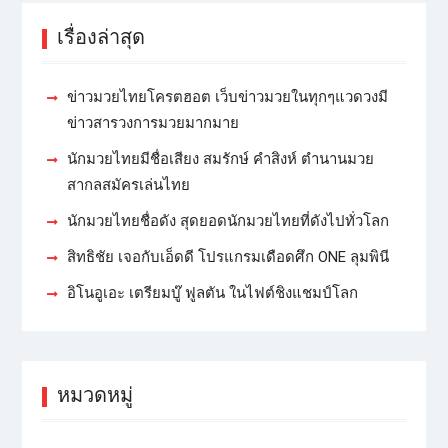
เรื่องล่าสุด
ข่าวมวยไทยโครตฮอต เว็บข่าวมวยในทุกๆแวดวงมี
ข่าวสารวงการมวยมากมาย
นักมวยไทยมีชื่อเสียง สมรักษ์ คำสิงห์ ตำนานมวย
สากลสมัครเล่นไทย
นักมวยไทยชื่อดัง สุดยอดนักมวยไทยที่ดังไปทั่วโลก
สิทธิชัย เจอกับเอ็ดดี โปรแกรมเดือดศึก ONE ลุมพินี
อิโนอูเอะ เตรียมบู๊ ฟูลตัน ในไฟต์ชิงแชมป์โลก
หมวดหมู่