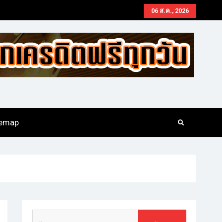
06 ส.ค., 2026
temap