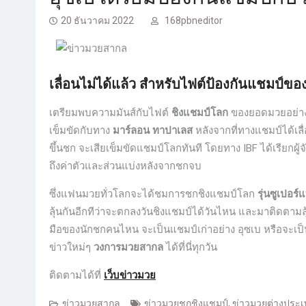
20 ธันวาคม 2022
168pbneditor
เลื่อนไม่ได้แล้ว สำหรับไฟต์ป้องกันแชมป์ของ 
เตรียมพบความมันส์กับไฟต์
ชิงแชมป์โลก
ของยอดมวยอย่า
เข็มขัดกับทาง
มาร์ลอน ทาปาเลส
หลังจากที่ทางแชมป์ได้เลื่
ขึ้นชก จะเสียเข็มขัดแชมป์โลกทันที โดยทาง IBF ได้เรียก
ถึงค่าตัวและส่วนแบ่งหลังจากชกจบ
ซึ่งแฟนมวยทั่วโลกจะได้ชมการชกชิงแชมป์โลก
รุ่นซูเปอร
ลุ้นกันอีกทีว่าจะตกลงวันชิงแชมป์ได้วันไหน และมาติดตามล
มือของนักชกคนไหน จะเป็นแชมป์เก่าอย่าง อุซเบ หรือจะเป็
ข่าวใหม่ๆ
วงการมวยสากล
ได้ที่นี่ทุกวัน
ติดตามได้ที่
เว็บข่าวมวย
ข่าวมวยสากล
ข่าวมวยชกชิงแชมป์
,
ข่าวมวยต่างประ