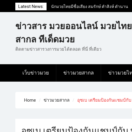
Latest News:
นักมวยไทยมีชื่อเสียง สมรักษ์ คำสิงห์ ตำนาน
มวยสากลสมัครเล่นไทย
นักมวยไทยชื่อดัง สุดยอดนักมวยไทยที่ดังไป
ข่าวสาร มวยออนไลน์ มวยไทย
ทั่วโลก
ข่าวมวยไทยโครตฮอต เว็บข่าวมวยในทุกๆ
สากล ทีเด็ดมวย
แวดวงมีข่าวสารวงการมวยมากมาย
ติดตามข่าวสารวงการมวยได้ตลอด ที่นี่ ที่เดียว
เว็บข่าวมวย
ข่าวมวยสากล
ข่าวมวยไ
Home
ข่าวมวยสากล
อุซเบ เตรียมป้องกันแชมป์กับ ม
อุซเบ เตรียมป้องกันแชมป์กับ ม