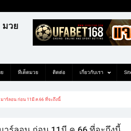
 มวย
ทย
ทีเด็ดมวย
ติดต่อ
เกี่ยวกับเรา
Si
าร์ลอน ก่อน 11มี.ค.66 ที่จะถึงนี้
าร์ลอน ก่อน 11มี.ค.66 ที่จะถึงนี้