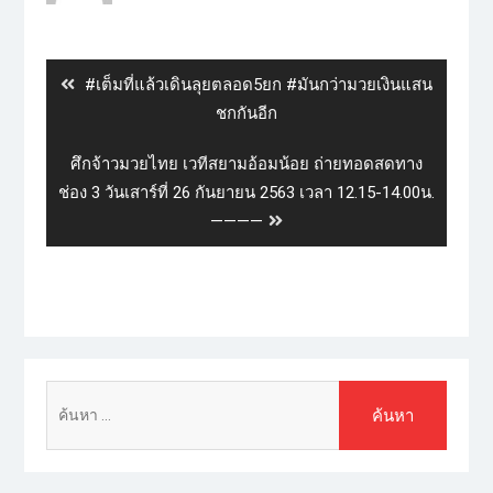
#เต็มที่แล้วเดินลุยตลอด5ยก #มันกว่ามวยเงินแสน
ชกกันอีก
ศึกจ้าวมวยไทย เวทีสยามอ้อมน้อย ถ่ายทอดสดทาง
ช่อง 3 วันเสาร์ที่ 26 กันยายน 2563 เวลา 12.15-14.00น.
————