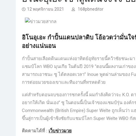
12 พฤศจิกายน 2021
168pbneditor
อิโนอุเอะ กำปั้นแดนปลาดิบ โอ้อวดว่ามั่นใจ
อย่างแน่นอน
กำปั้นสายเลือดดินแดนแห่งอาทิตย์อุทัยรายนี้คว้าชัยชนะมา 4 
แชมป์โลก WBO มุนเกีย ในต้นปี 2019 “ตอนนี้ผลงานเก่าของ
สามารถเอาชนะ ซู ได้ตลอดเวลา” Inoue พูดผ่านล่ามของ Fuk
การต่อยมวยของเขาและทีมงานที่ทรหดด้วย
แต่สำหรับตอนจบของการชกครั้งนี้ ผมกำลังคิดว่าจะ K.O. ตา
อยากให้เกิด นั่นเอง” ซู ในตอนนี้เป็นเจ้าของแชมป์รุ่น องค
Commonwealth (British Empire) Super Welte ถูกเห็นว่า แฮร
ขึ้นสู่การเป็นผู้เข้าชิงชัยกับแชมป์โลก Super Welte WBO
ติดตามได้ที่ :
เว็บข่าวมวย