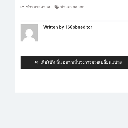
ข่าวมวยสากล
ข่าวมวยสากล
Written by
168pbneditor
เสี่ยโบ๊ท ลั่น อยากเห็นวงการมวยเปลี่ยนแปลง