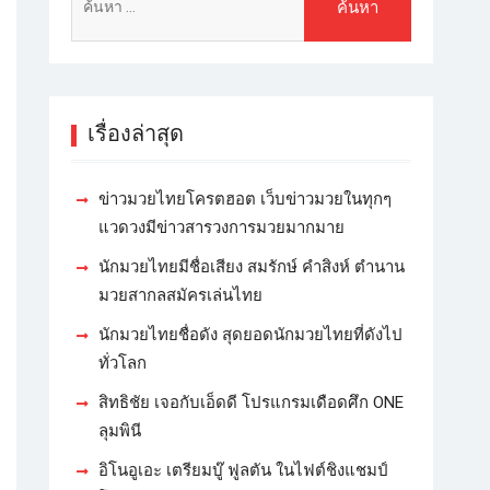
เรื่องล่าสุด
ข่าวมวยไทยโครตฮอต เว็บข่าวมวยในทุกๆ
แวดวงมีข่าวสารวงการมวยมากมาย
นักมวยไทยมีชื่อเสียง สมรักษ์ คำสิงห์ ตำนาน
มวยสากลสมัครเล่นไทย
นักมวยไทยชื่อดัง สุดยอดนักมวยไทยที่ดังไป
ทั่วโลก
สิทธิชัย เจอกับเอ็ดดี โปรแกรมเดือดศึก ONE
ลุมพินี
อิโนอูเอะ เตรียมบู๊ ฟูลตัน ในไฟต์ชิงแชมป์