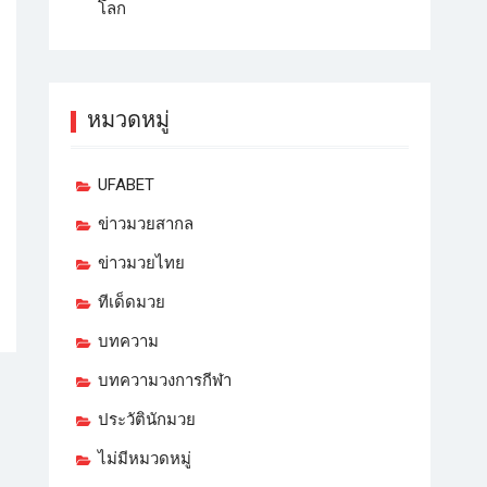
โลก
หมวดหมู่
UFABET
ข่าวมวยสากล
ข่าวมวยไทย
ทีเด็ดมวย
บทความ
บทความวงการกีฬา
ประวัตินักมวย
ไม่มีหมวดหมู่