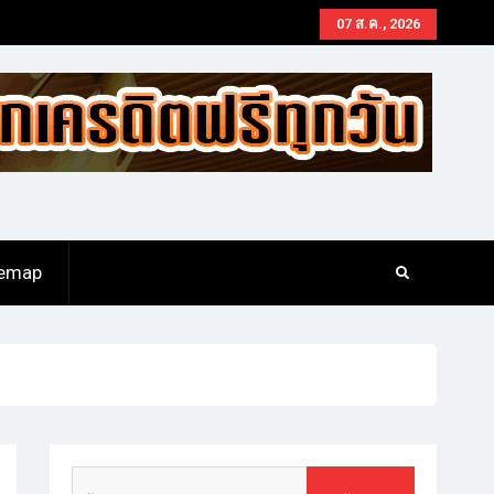
07 ส.ค., 2026
temap