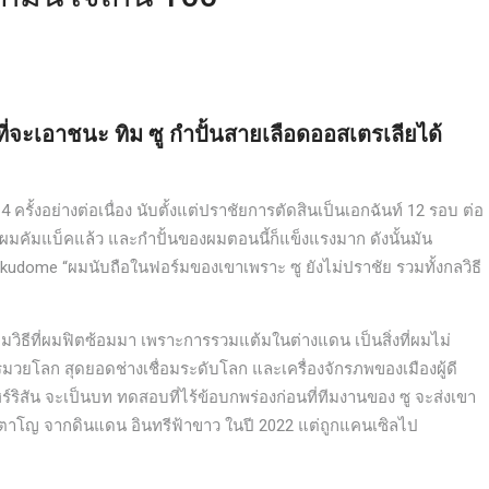
ที่จะเอาชนะ ทิม ซู กำปั้นสายเลือดออสเตรเลียได้
ครั้งอย่างต่อเนื่อง นับตั้งแต่ปราชัยการตัดสินเป็นเอกฉันท์ 12 รอบ ต่อ
ผมคัมแบ็คแล้ว และกำปั้นของผมตอนนี้ก็แข็งแรงมาก ดังนั้นมัน
udome “ผมนับถือในฟอร์มของเขาเพราะ ซู ยังไม่ปราชัย รวมทั้งกลวิธี
มวิธีที่ผมฟิตซ้อมมา เพราะการรวมแต้มในต่างแดน เป็นสิ่งที่ผมไม่
์กรมวยโลก สุดยอดช่างเชื่อมระดับโลก และเครื่องจักรภพของเมืองผู้ดี
์ริสัน จะเป็นบท ทดสอบที่ไร้ข้อบกพร่องก่อนที่ทีมงานของ ซู จะส่งเขา
 กัสตาโญ จากดินแดน อินทรีฟ้าขาว ในปี 2022 แต่ถูกแคนเซิลไป