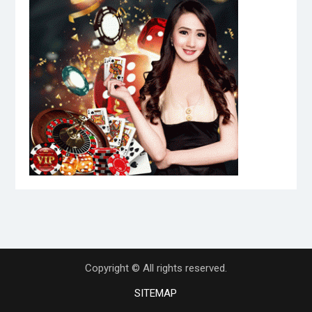
Copyright © All rights reserved.
SITEMAP