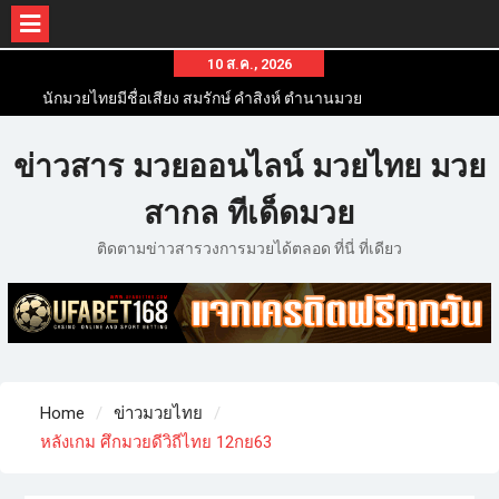
10 ส.ค., 2026
นักมวยไทยมีชื่อเสียง สมรักษ์ คำสิงห์ ตำนานมวย
สากลสมัครเล่นไทย
นักมวยไทยชื่อดัง สุดยอดนักมวยไทยที่ดังไปทั่วโลก
ข่าวสาร มวยออนไลน์ มวยไทย มวย
ข่าวมวยไทยโครตฮอต เว็บข่าวมวยในทุกๆแวดวงมี
ข่าวสารวงการมวยมากมาย
สากล ทีเด็ดมวย
ติดตามข่าวสารวงการมวยได้ตลอด ที่นี่ ที่เดียว
Home
ข่าวมวยไทย
หลังเกม ศึกมวยดีวิถีไทย 12กย63