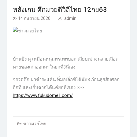
หลังเกม ศึกมวยดีวิถีไทย 12กย63
14 กันยายน 2020
admin
บ้านบึง ดุ เหมือนหนุ่มพรเทพบอก เสียบเข่าจนสายเลือด
คายของเก่าออกมาในยกที่3นี่เอง
จรวดศึก มาชำระแค้น ทิ่มอเล็กซ์ได้นับ8 ก่อนลุยสับศอก
อีกที และเก็บฉากได้แค่ยกที่2เอง >>>
https://www.fukudome1.com/
ข่าวมวยไทย