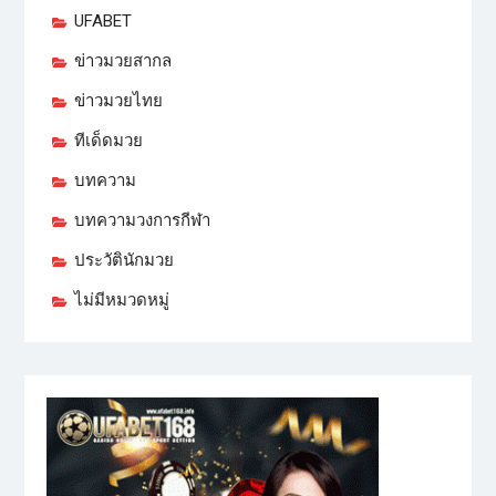
UFABET
ข่าวมวยสากล
ข่าวมวยไทย
ทีเด็ดมวย
บทความ
บทความวงการกีฬา
ประวัตินักมวย
ไม่มีหมวดหมู่