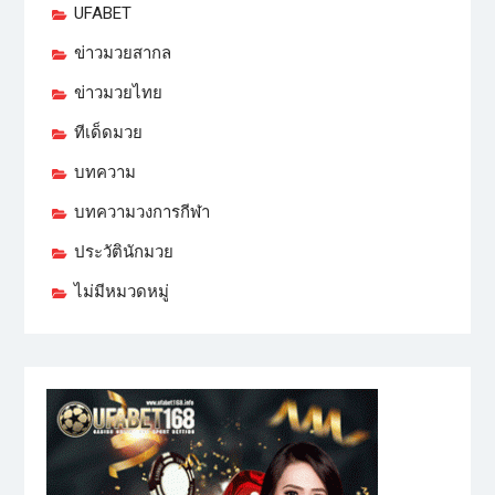
UFABET
ข่าวมวยสากล
ข่าวมวยไทย
ทีเด็ดมวย
บทความ
บทความวงการกีฬา
ประวัตินักมวย
ไม่มีหมวดหมู่