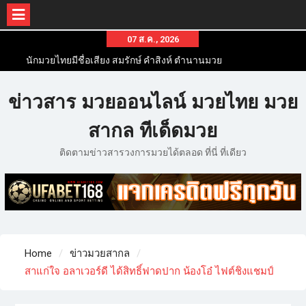
07 ส.ค., 2026
นักมวยไทยมีชื่อเสียง สมรักษ์ คำสิงห์ ตำนานมวย
สากลสมัครเล่นไทย
นักมวยไทยชื่อดัง สุดยอดนักมวยไทยที่ดังไปทั่วโลก
ข่าวสาร มวยออนไลน์ มวยไทย มวย
ข่าวมวยไทยโครตฮอต เว็บข่าวมวยในทุกๆแวดวงมี
ข่าวสารวงการมวยมากมาย
สากล ทีเด็ดมวย
ติดตามข่าวสารวงการมวยได้ตลอด ที่นี่ ที่เดียว
Home
ข่าวมวยสากล
สาแก่ใจ อลาเวอร์ดี ได้สิทธิ์ฟาดปาก น้องโอ๋ ไฟต์ชิงแชมป์