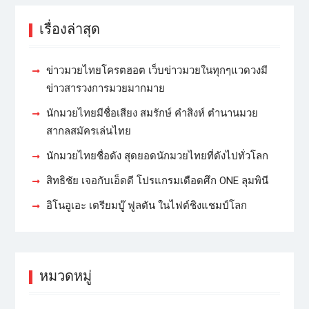
เรื่องล่าสุด
ข่าวมวยไทยโครตฮอต เว็บข่าวมวยในทุกๆแวดวงมี
ข่าวสารวงการมวยมากมาย
นักมวยไทยมีชื่อเสียง สมรักษ์ คำสิงห์ ตำนานมวย
สากลสมัครเล่นไทย
นักมวยไทยชื่อดัง สุดยอดนักมวยไทยที่ดังไปทั่วโลก
สิทธิชัย เจอกับเอ็ดดี โปรแกรมเดือดศึก ONE ลุมพินี
อิโนอูเอะ เตรียมบู๊ ฟูลตัน ในไฟต์ชิงแชมป์โลก
หมวดหมู่