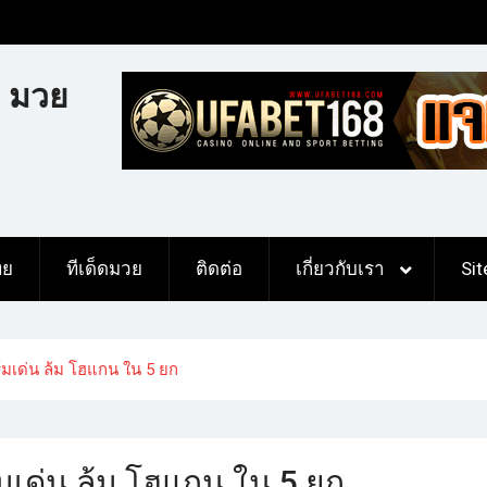
 มวย
ทย
ทีเด็ดมวย
ติดต่อ
เกี่ยวกับเรา
Si
ร์มเด่น ล้ม โฮแกน ใน 5 ยก
์มเด่น ล้ม โฮแกน ใน 5 ยก