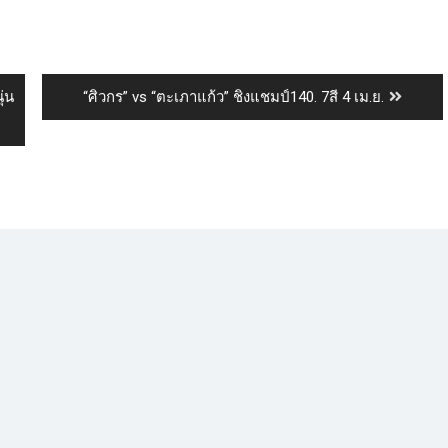
ุ่น
“ศิว​กร”​ vs “ตะเภา​แก้ว” ชิงแชมป์​140.​ 7​สี 4 เม.ย.