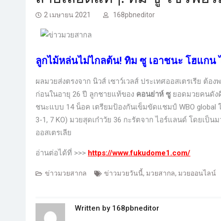
2 เมษายน 2021
168pbneditor
ลูกไม้หล่นไม่ไกลต้น! ทิม ซู เอาชนะ
โฮแกน ไ
ผลมวยส่งตรงจาก นิวส์ เซาว์เวลส์ ประเทศออสเตรเรีย ต้อง
ก่อนในอายุ 26 ปี ลูกชายแท้ของ
คอนย่าห์ ซู
ยอดมวยคนดังดีก
ชนะแบบ 14 น็อค เตรียมป้องกันเข็มขัดแชมป์ WBO global ใน
3-1, 7 KO) มวยสุดเก๋าวัย 36 กะรัตจาก ไอร์แลนด์ โดยเป็น
ออสเตรเลีย
อ่านต่อได้ที่ >>>
https://www.fukudome1.com/
ข่าวมวยสากล
ข่าวมวยวันนี้
,
มวยสากล
,
มวยออนไลน์
Written by
168pbneditor