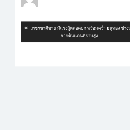
เพชรชาติชาย มีแรงสู้ตลอดยก พร้อมคว่ำ ธนูทอง ช่างน
จากดินแดนที่ราบสูง