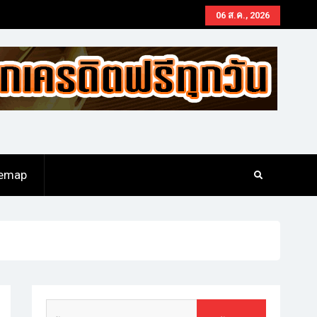
06 ส.ค., 2026
temap