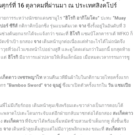
ศุกร์ที่ 16 ตุลาคมที่ผ่านมา ณ ประเทศสิงคโปร์
อกนำรายการระหว่างนักชกแดนซามูไร
“ฮิโรกิ อากิโมโตะ”
ปะทะ
“Muay
ปอร์ ซีรีส์
กติกาคิกบ็อกซิ่ง รุ่นแบนตัมเวต
จาง
ซึ่งรั้งอยู่ในอันดับที่ 3
นช่วงต้นยกแรกได้จะแจ้งกว่า ขณะที่
ฮิโรกิ
แชมป์โลกคาราเต้ WFKO ก็
ัดเข้าเป้า ยกสอง
จาง
เดินหน้าบุกต่อเนื่องแต่ทำอะไรได้ไม่ถนัดจึง
าวุธที่ว่องไวแซงหน้าไปอย่างสูสี และดูโดดเด่นกว่าในยกนี้ ยกสุดท้าย
 แต่
ฮิโรกิ
มีอาการแผ่วปลายให้เห็นเล็กน้อย เมื่อหมดเวลากรรมการชู
สะเก็ดดาว เพชรพญาไท
หวนคืนเวทีผืนผ้าใบในกติกามวยไทยครั้งแรก
ังกร
“Bamboo Sword” จาง ฉุนยู่
ซึ่งมาเปิดตัวครั้งแรกใน
วัน แชมเปีย
พี่ไม่มีเกียร์ถอย เดินหน้าคุมเชิงพร้อมเตะขวาล่างเป็นการตอบโต้
อนจะพลาดไปเตะโดนกระจับแต่อีกฝ่ายกลับมาชกต่อได้ยกสอง
สะเก็ดดาว
าง
สะเก็ดดาว
ที่จับขาได้พร้อมจิ้มหมัดซ้ายสวนเข้าเต็มกกหู ทั้งชั้นเชิง
าย
จาง
เดินหน้าลุยเต็มสูบแต่ไม่มีอาวุธพลิกแพลง ขณะที่
สะเก็ดดาว