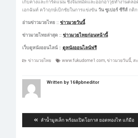
เก็บคางและการ์ดแน่น ชิงจิ้มหมัดและออกอาวุธทำงานตลอ
เอกฉันท์ คว้าฤกษ์เบิกชัยในการแข่งขัน
วัน ซูเปอร์ ซีรีส์
กติก
อ่านข่าวมวยไทย ::
ข่าวมวยวันนี้
ข่าวมวยไทยล่าสุด ::
ข่าวมวยไทยก่อนหน้านี้
เว็บดูหนังออนไลน์ ::
ดูหนังออนไลน์ฟรี
ข่าวมวยไทย
www.fukudome1.com
,
ข่าวมวยวันนี้
,
สะ
Written by
168pbneditor
ลำน้ำมูลเล็ก พร้อมเปิดโอกาส ยอดทองไท แก้มือ