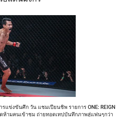
การแข่งขันศึก วัน แชมเปียนชิพ รายการ ONE: REIGN
ิดห้ามคนเข้าชม ถ่ายทอดเทปบันทึกภาพสู่แฟนๆกว่า