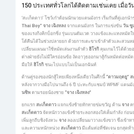
150 ประเทศทั่วโลกได้ติดตามเช่นเคย เมื่อวัน
‘สะเก็ดดาว’ โชว์เก๋าต้อนนักมวยแดนมังกร เริ่มกันที่คู่เ
Thai Boy” จาง เฉิงหลง
จากแดนมังกร ในการแข่งขัน
วัน ซูเ
ของแรงกิงคิกบ็อกซิ่ง รุ่นแบนตัมเวต วางแข้งและแทงหมัดใ
โต้คืนได้ในช่วงปลายยก ด้วยการเตะขาเข้าลำตัวและสวนหม
เปลี่ยนแผนมาใช้หมัดเล่นงานลำตัว
ฮิโรกิ
คุมเกมไว้ได้ด้วยอ
ต่างฝ่ายยังไม่มีใครอ่อนข้อ งัดอาวุธออกมาสู้กันหมัดต่อหมัด
มือให้
ฮิโรกิ
ชนะไปแบบไม่เป็นเอกฉันท์
ด้านคู่รองของนักสู้ไทยเพียงหนึ่งเดียวในศึกนี้
“ดาวมฤตยู” 
หลังจากวางมือไปนานถึง 6 ปี ปะทะกับแชมป์ WPMF แดนม
นชิพ
ตามรอยน้องชาย
“จาง เฉิงหลง”
ยกแรก
สะเก็ดดาว
แจกแข้งซ้ายทักทายข่มขวัญ ด้าน
จาง
คน
สะเก็ดดาว
จัดหนักวางแข้งซ้ายระลอกสองใส่เต็มกำลัง ก่
เพิ่มลูกถีบชิงจังหวะ
จาง
ลองเปลี่ยนมาวางแข้งขวา ซึ่งเข้าท
และความหนักหน่วง
สะเก็ดดาว
มีแต้มต่อที่ชัดเจน ยกสุดท้