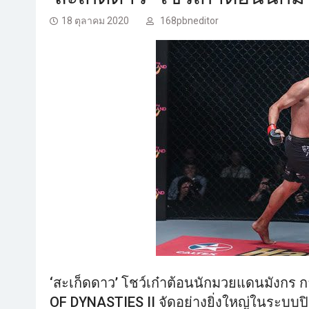
18 ตุลาคม 2020
168pbneditor
‘สะเก็ดดาว’ โชว์เก๋าต้อนนักมวยแดนมังกร 
OF DYNASTIES II จัดอย่างยิ่งใหญ่ในระบบป