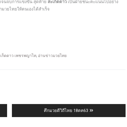
ดจนจบการแข่งขัน สุดท้าย
สะเก็ดดาว
เป็นฝ่ายชนะคะแนนไปอย่าง
ามวยไทยให้ตนเองได้สำเร็จ
เก็ดดาว เพชรพญาไท
,
อ่านข่าวมวยไทย
ศึกมวยดีวิถีไทย 18ตค63