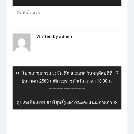
ทีเด็ดมวย
Written by
admin
โปรแกรมการแข่งขัน ศึก ส.ธนพล วันพฤหัสบดีที่ 17
ธันวาคม 2563 เวทีมวยราชดำเนิน เวลา 18.30 น.
——————————
คู่1 สะเก็ดเพชร ส.บริสุทธิ์​(แดง)​​ชนะคะแนน กาแก้ว