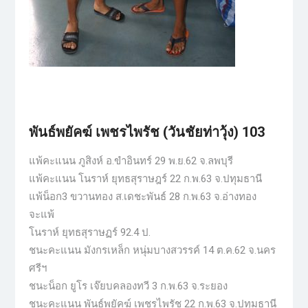
พันธ์พยัคฆ์ เพชรไพรัช (วันชัยท่าวุ้ง) 103
แพ้คะแนน ภูสิงห์ อ.ขำอินทร์ 29 พ.ย.62 จ.ลพบุรี
แพ้คะแนน โนราห์ ยุทธสุราษฎร์ 22 ก.พ.63 จ.ปทุมธานี
แพ้น็อก3 ขวานทอง ส.เดชะพันธ์ 28 ก.พ.63 จ.อ่างทอง
จะแพ้
โนราห์ ยุทธสุราษฏร์ 92.4 ป.
ชนะคะแนน มังกรเหล็ก หนุ่มบางสวรรค์ 14 ต.ค.62 จ.นคร
ศรีฯ
ชนะน็อก ยูโร เจ๊ยบคลองทวี 3 ก.พ.63 จ.ระยอง
ชนะคะแนน พันธ์พยัคฆ์ เพชรไพรัช 22 ก.พ.63 จ.ปทุมธานี