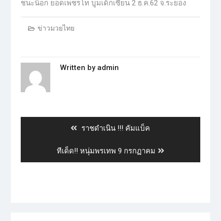
ชนะน็อก ยอดเพชรโท บูมเด็กเซียน 2 ธ.ค.62 จ.ระยอง
ข่าวมวยไทย
Written by
admin
ราชดำเนิน !!! คัมแบ็ค
ทีเด็ด!! หนุ่มพรเทพ 9 กรกฏาคม