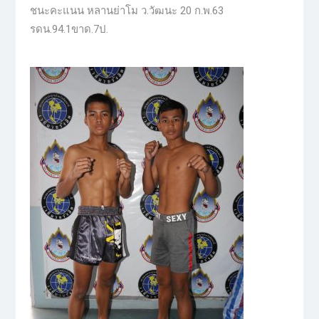
ชนะคะแนน หลานย่าโม ว.วัฒนะ 20 ก.พ.63
รดน.94.1ขาด.7ป.