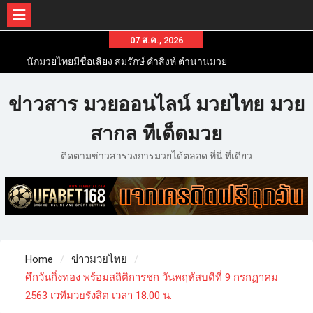
07 ส.ค., 2026
นักมวยไทยมีชื่อเสียง สมรักษ์ คำสิงห์ ตำนานมวย
สากลสมัครเล่นไทย
นักมวยไทยชื่อดัง สุดยอดนักมวยไทยที่ดังไปทั่วโลก
ข่าวสาร มวยออนไลน์ มวยไทย มวย
ข่าวมวยไทยโครตฮอต เว็บข่าวมวยในทุกๆแวดวงมี
ข่าวสารวงการมวยมากมาย
สากล ทีเด็ดมวย
ติดตามข่าวสารวงการมวยได้ตลอด ที่นี่ ที่เดียว
Home
ข่าวมวยไทย
ศึกวันกิ่งทอง พร้อมสถิติการชก วันพฤหัสบดีที่ 9 กรกฏาคม
2563 เวทีมวยรังสิต เวลา 18.00 น.