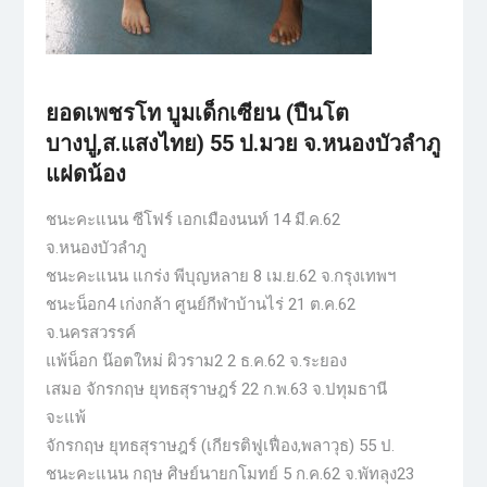
ยอดเพชรโท บูมเด็กเซียน (ปืนโต
บางปู,ส.แสงไทย) 55 ป.มวย จ.หนองบัวลำภู
แฝดน้อง
ชนะคะแนน ซีโฟร์ เอกเมืองนนท์ 14 มี.ค.62
จ.หนองบัวลำภู
ชนะคะแนน แกร่ง พีบุญหลาย 8 เม.ย.62 จ.กรุงเทพฯ
ชนะน็อก4 เก่งกล้า ศูนย์กีฬาบ้านไร่ 21 ต.ค.62
จ.นครสวรรค์
แพ้น็อก น๊อตใหม่ ผิวราม2 2 ธ.ค.62 จ.ระยอง
เสมอ จักรกฤษ ยุทธสุราษฎร์ 22 ก.พ.63 จ.ปทุมธานี
จะแพ้
จักรกฤษ ยุทธสุราษฎร์ (เกียรติฟูเฟื่อง,พลาวุธ) 55 ป.
ชนะคะแนน กฤษ ศิษย์นายกโมทย์ 5 ก.ค.62 จ.พัทลุง23