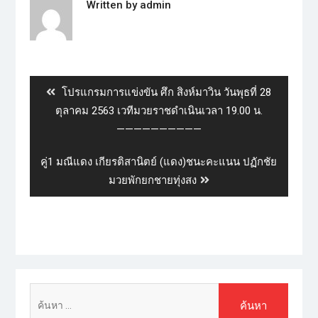
Written by
admin
โปรแกรมการแข่งขัน ศึก สิงห์มาวิน วันพุธที่ 28
ตุลาคม 2563 เวทีมวยราชดำเนินเวลา 19.00 น.
——————————
คู่1 มณีแดง เกียรติสานิตย์ (แดง)​ชนะคะแนน​ ปฏักชัย
มวยพักยกชายทุ่ง​สง