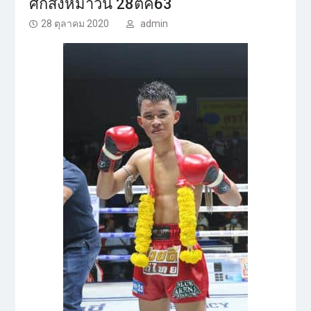
ศึกสิงห์มาวิน 28ตค63
28 ตุลาคม 2020
admin