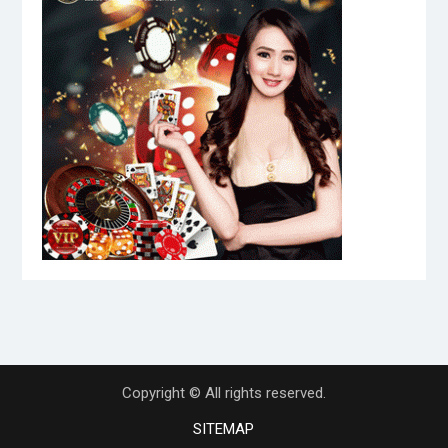
Copyright © All rights reserved.
SITEMAP