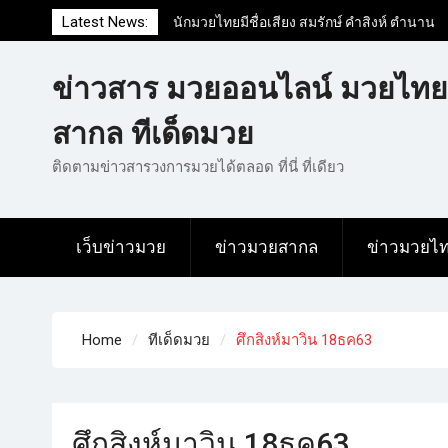
Latest News:
นักมวยไทยมีชื่อเสียง สมรักษ์ คำสิงห์ ตำนาน
มวยสากลสมัครเล่นไทย
นักมวยไทยชื่อดัง สุดยอดนักมวยไทยที่ดังไป
ข่าวสาร มวยออนไลน์ มวยไทย
ทั่วโลก
ข่าวมวยไทยโครตฮอต เว็บข่าวมวยในทุกๆ
สากล ทีเด็ดมวย
แวดวงมีข่าวสารวงการมวยมากมาย
ติดตามข่าวสารวงการมวยได้ตลอด ที่นี่ ที่เดียว
เว็บข่าวมวย
ข่าวมวยสากล
ข่าวมวยไ
Home
ทีเด็ดมวย
ศึกสิงห์มาวิน 18ธค63
ศึกสิงห์มาวิน 18ธค63