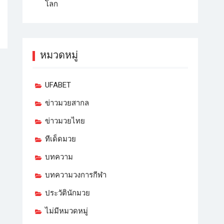
โลก
หมวดหมู่
UFABET
ข่าวมวยสากล
ข่าวมวยไทย
ทีเด็ดมวย
บทความ
บทความวงการกีฬา
ประวัตินักมวย
ไม่มีหมวดหมู่