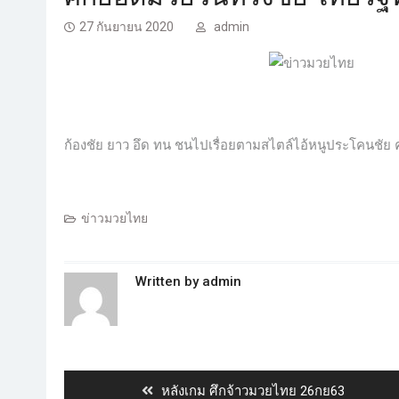
27 กันยายน 2020
admin
ก้องชัย ยาว อึด ทน ชนไปเรื่อยตามสไตล์ไอ้หนูประโคนชั
ข่าวมวยไทย
Written by
admin
หลังเกม ศึกจ้าวมวยไทย 26กย63