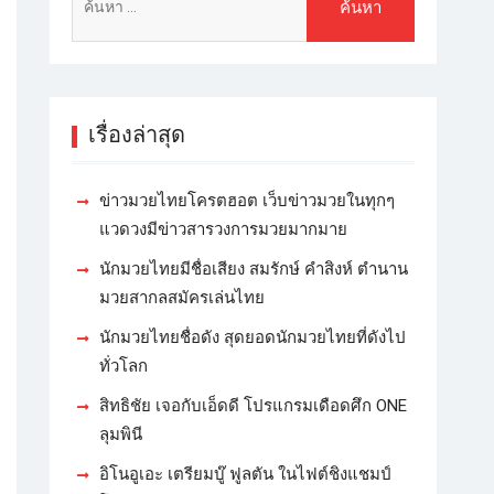
เรื่องล่าสุด
ข่าวมวยไทยโครตฮอต เว็บข่าวมวยในทุกๆ
แวดวงมีข่าวสารวงการมวยมากมาย
นักมวยไทยมีชื่อเสียง สมรักษ์ คำสิงห์ ตำนาน
มวยสากลสมัครเล่นไทย
นักมวยไทยชื่อดัง สุดยอดนักมวยไทยที่ดังไป
ทั่วโลก
สิทธิชัย เจอกับเอ็ดดี โปรแกรมเดือดศึก ONE
ลุมพินี
อิโนอูเอะ เตรียมบู๊ ฟูลตัน ในไฟต์ชิงแชมป์