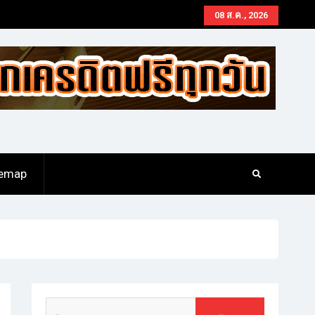
08 ส.ค., 2026
temap