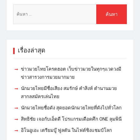
เรื่องล่าสุด
ข่าวมวยไทยโครตฮอต เว็บข่าวมวยในทุกๆแวดวงมี
ข่าวสารวงการมวยมากมาย
นักมวยไทยมีชื่อเสียง สมรักษ์ คำสิงห์ ตำนานมวย
สากลสมัครเล่นไทย
นักมวยไทยชื่อดัง สุดยอดนักมวยไทยที่ดังไปทั่วโลก
สิทธิชัย เจอกับเอ็ดดี โปรแกรมเดือดศึก ONE ลุมพินี
อิโนอูเอะ เตรียมบู๊ ฟูลตัน ในไฟต์ชิงแชมป์โลก