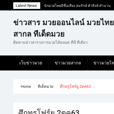
Latest News:
นักมวยไทยมีชื่อเสียง สมรักษ์ คำสิงห์ ตำนาน
มวยสากลสมัครเล่นไทย
นักมวยไทยชื่อดัง สุดยอดนักมวยไทยที่ดังไป
ข่าวสาร มวยออนไลน์ มวยไทย
ทั่วโลก
ข่าวมวยไทยโครตฮอต เว็บข่าวมวยในทุกๆ
สากล ทีเด็ดมวย
แวดวงมีข่าวสารวงการมวยมากมาย
ติดตามข่าวสารวงการมวยได้ตลอด ที่นี่ ที่เดียว
เว็บข่าวมวย
ข่าวมวยสากล
ข่าวมวยไ
Home
ทีเด็ดมวย
ศึกทรูโฟร์ยู 2ตค63
ศึกทรูโฟร์ยู 2ตค63