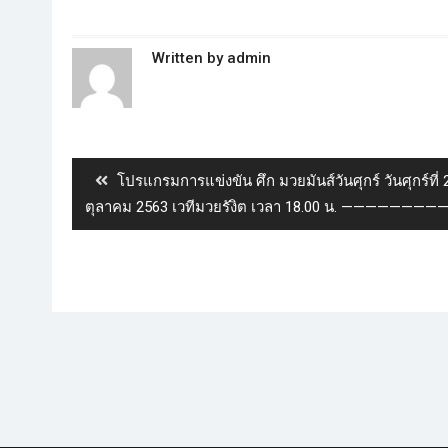
Written by
admin
โปรแกรมการแข่งขัน ศึก มวยมันส์วันศุกร์ วันศุกร์ที่ 
ตุลาคม 2563 เวทีมวยรังิต เวลา 18.00 น. ————————