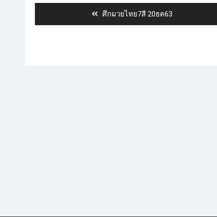
ศึกมวยไทย7สี 20ธค63