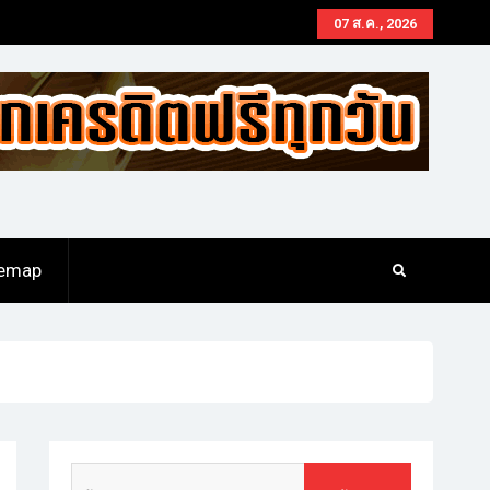
07 ส.ค., 2026
temap