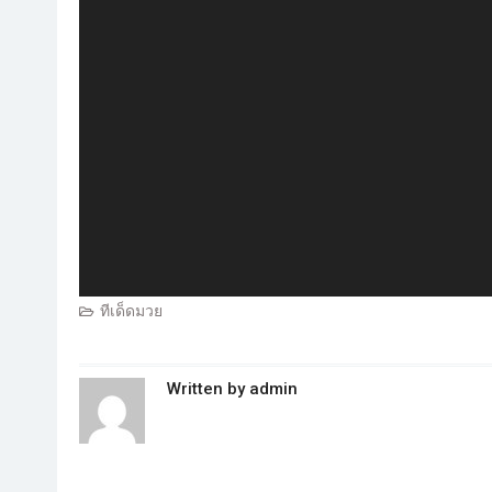
ทีเด็ดมวย
Written by
admin