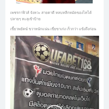
เพชรกาฟิวส์ จังหวะ สายตาดี หลบหลีกหมัดของไทได้
ปลายๆ ทะลุเข้าป้าย
เขี้ยวพยัคฆ์ ขวาหนักแน่น เขี่ยขาเก่ง เร็วกว่า แข้งถึงก่อน
ตัว
เล่น
ไฟล์
วิดีโอ