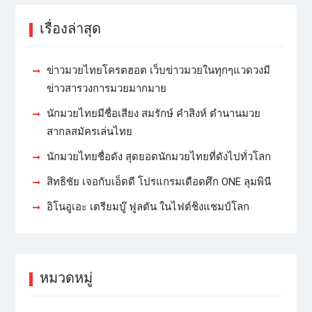
เรื่องล่าสุด
ข่าวมวยไทยโครตฮอต เว็บข่าวมวยในทุกๆแวดวงมี
ข่าวสารวงการมวยมากมาย
นักมวยไทยมีชื่อเสียง สมรักษ์ คำสิงห์ ตำนานมวย
สากลสมัครเล่นไทย
นักมวยไทยชื่อดัง สุดยอดนักมวยไทยที่ดังไปทั่วโลก
สิทธิชัย เจอกับเอ็ดดี โปรแกรมเดือดศึก ONE ลุมพินี
อิโนอูเอะ เตรียมบู๊ ฟูลตัน ในไฟต์ชิงแชมป์โลก
หมวดหมู่