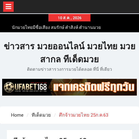
10 ส.ค., 2026
นักมวยไทยมีชื่อเสียง สมรักษ์ คำสิงห์ ตำนานมวย
สากลสมัครเล่นไทย
นักมวยไทยชื่อดัง สุดยอดนักมวยไทยที่ดังไปทั่วโลก
ข่าวสาร มวยออนไลน์ มวยไทย มวย
ข่าวมวยไทยโครตฮอต เว็บข่าวมวยในทุกๆแวดวงมี
ข่าวสารวงการมวยมากมาย
สากล ทีเด็ดมวย
ติดตามข่าวสารวงการมวยได้ตลอด ที่นี่ ที่เดียว
Home
ทีเด็ดมวย
ศึกจ้าวมวยไทย 25ก.ค.63