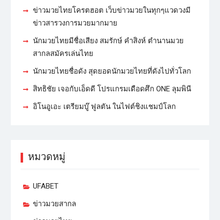
ข่าวมวยไทยโครตฮอต เว็บข่าวมวยในทุกๆแวดวงมี
ข่าวสารวงการมวยมากมาย
นักมวยไทยมีชื่อเสียง สมรักษ์ คำสิงห์ ตำนานมวย
สากลสมัครเล่นไทย
นักมวยไทยชื่อดัง สุดยอดนักมวยไทยที่ดังไปทั่วโลก
สิทธิชัย เจอกับเอ็ดดี โปรแกรมเดือดศึก ONE ลุมพินี
อิโนอูเอะ เตรียมบู๊ ฟูลตัน ในไฟต์ชิงแชมป์โลก
หมวดหมู่
UFABET
ข่าวมวยสากล