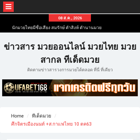
08 ส.ค., 2026
นักมวยไทยมีชื่อเสียง สมรักษ์ คำสิงห์ ตำนานมวย
สากลสมัครเล่นไทย
นักมวยไทยชื่อดัง สุดยอดนักมวยไทยที่ดังไปทั่วโลก
ข่าวสาร มวยออนไลน์ มวยไทย มวย
ข่าวมวยไทยโครตฮอต เว็บข่าวมวยในทุกๆแวดวงมี
ข่าวสารวงการมวยมากมาย
สากล ทีเด็ดมวย
ติดตามข่าวสารวงการมวยได้ตลอด ที่นี่ ที่เดียว
Home
ทีเด็ดมวย
ศึกจิตรเมืองนนท์ +ส.กาแฟไทย 10 ตค63