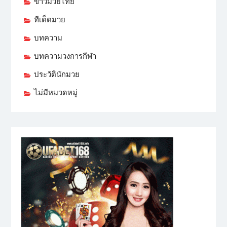
ข่าวมวยไทย
ทีเด็ดมวย
บทความ
บทความวงการกีฬา
ประวัตินักมวย
ไม่มีหมวดหมู่