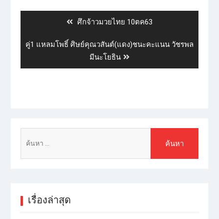
ศึกจ้าวมวยไทย 10ตค63
คู่1 แหลมโพธิ์ ศิษย์คุณวสันต์​(แดง)​ชนะคะแนน วัชรพล
มีนะโยธิน
เรื่องล่าสุด