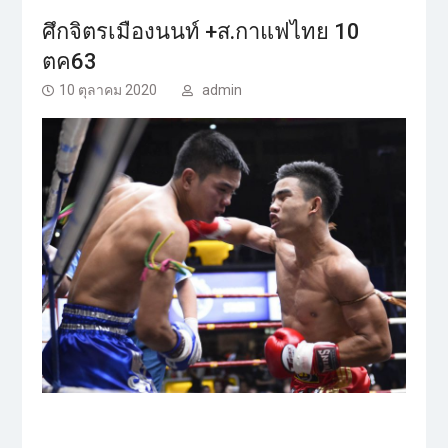
ศึกจิตรเมืองนนท์ +ส.กาแฟไทย 10
ตค63
10 ตุลาคม 2020
admin