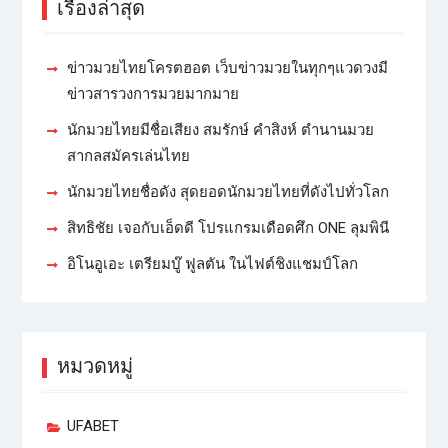
เรื่องล่าสุด
ข่าวมวยไทยโครตฮอต เว็บข่าวมวยในทุกๆแวดวงมี
ข่าวสารวงการมวยมากมาย
นักมวยไทยมีชื่อเสียง สมรักษ์ คำสิงห์ ตำนานมวย
สากลสมัครเล่นไทย
นักมวยไทยชื่อดัง สุดยอดนักมวยไทยที่ดังไปทั่วโลก
สิทธิชัย เจอกับเอ็ดดี โปรแกรมเดือดศึก ONE ลุมพินี
อิโนอูเอะ เตรียมบู๊ ฟูลตัน ในไฟต์ชิงแชมป์โลก
หมวดหมู่
UFABET