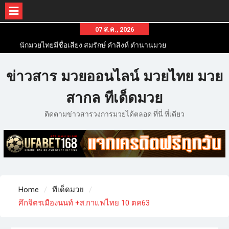
07 ส.ค., 2026
นักมวยไทยมีชื่อเสียง สมรักษ์ คำสิงห์ ตำนานมวย
สากลสมัครเล่นไทย
นักมวยไทยชื่อดัง สุดยอดนักมวยไทยที่ดังไปทั่วโลก
ข่าวสาร มวยออนไลน์ มวยไทย มวย
ข่าวมวยไทยโครตฮอต เว็บข่าวมวยในทุกๆแวดวงมี
ข่าวสารวงการมวยมากมาย
สากล ทีเด็ดมวย
ติดตามข่าวสารวงการมวยได้ตลอด ที่นี่ ที่เดียว
Home
ทีเด็ดมวย
ศึกจิตรเมืองนนท์ +ส.กาแฟไทย 10 ตค63