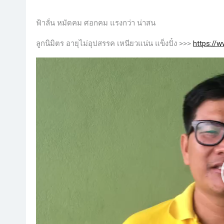
ฟ้าลั่น หมัดคม ศอกคม แรงกว่า น่าสน
ลูกนิมิตร อายุไม่อุปสรรค เหนียวแน่น แข็งปั๋ง >>>
https://
ตัว
เล่น
ไฟล์
วิดีโอ