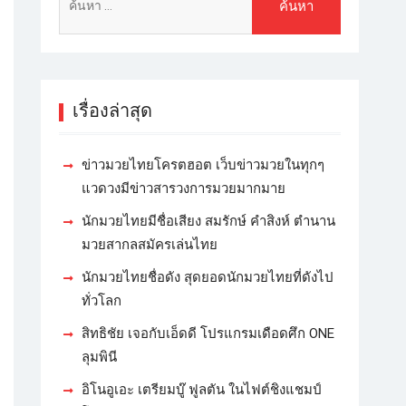
เรื่องล่าสุด
ข่าวมวยไทยโครตฮอต เว็บข่าวมวยในทุกๆ
แวดวงมีข่าวสารวงการมวยมากมาย
นักมวยไทยมีชื่อเสียง สมรักษ์ คำสิงห์ ตำนาน
มวยสากลสมัครเล่นไทย
นักมวยไทยชื่อดัง สุดยอดนักมวยไทยที่ดังไป
ทั่วโลก
สิทธิชัย เจอกับเอ็ดดี โปรแกรมเดือดศึก ONE
ลุมพินี
อิโนอูเอะ เตรียมบู๊ ฟูลตัน ในไฟต์ชิงแชมป์