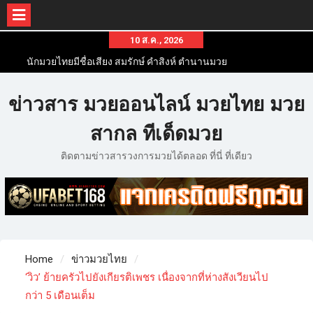
10 ส.ค., 2026
นักมวยไทยมีชื่อเสียง สมรักษ์ คำสิงห์ ตำนานมวย
สากลสมัครเล่นไทย
นักมวยไทยชื่อดัง สุดยอดนักมวยไทยที่ดังไปทั่วโลก
ข่าวสาร มวยออนไลน์ มวยไทย มวย
ข่าวมวยไทยโครตฮอต เว็บข่าวมวยในทุกๆแวดวงมี
ข่าวสารวงการมวยมากมาย
สากล ทีเด็ดมวย
ติดตามข่าวสารวงการมวยได้ตลอด ที่นี่ ที่เดียว
Home
ข่าวมวยไทย
‘วิว’ ย้ายครัวไปยังเกียรติเพชร เนื่องจากที่ห่างสังเวียนไป
กว่า 5 เดือนเต็ม