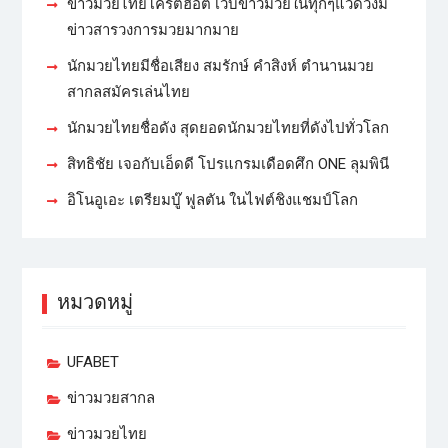
ข่าวมวยไทยโครตฮอต เว็บข่าวมวยในทุกๆแวดวงมี
ข่าวสารวงการมวยมากมาย
นักมวยไทยมีชื่อเสียง สมรักษ์ คำสิงห์ ตำนานมวย
สากลสมัครเล่นไทย
นักมวยไทยชื่อดัง สุดยอดนักมวยไทยที่ดังไปทั่วโลก
สิทธิชัย เจอกับเอ็ดดี โปรแกรมเดือดศึก ONE ลุมพินี
อิโนอูเอะ เตรียมบู๊ ฟูลตัน ในไฟต์ชิงแชมป์โลก
หมวดหมู่
UFABET
ข่าวมวยสากล
ข่าวมวยไทย