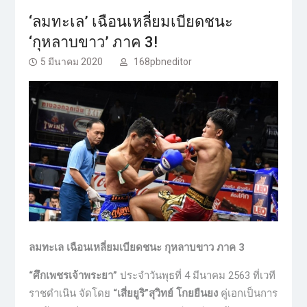
‘ลมทะเล’ เฉือนเหลี่ยมเบียดชนะ
‘กุหลาบขาว’ ภาค 3!
5 มีนาคม 2020
168pbneditor
ลมทะเล เฉือนเหลี่ยมเบียดชนะ กุหลาบขาว ภาค 3
“ศึกเพชรเจ้าพระยา”
ประจำวันพุธที่ 4 มีนาคม 2563 ที่เวที
ราชดำเนิน จัดโดย
“เสี่ยยูริ”สุวิทย์ โกยยืนยง
คู่เอกเป็นการ