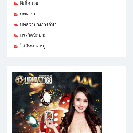
ทีเด็ดมวย
บทความ
บทความวงการกีฬา
ประวัตินักมวย
ไม่มีหมวดหมู่