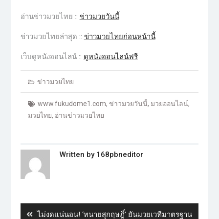
อ่านข่าวมวยไทย ::
ข่าวมวยวันนี้
ข่าวมวยไทยล่าสุด ::
ข่าวมวยไทยก่อนหน้านี้
เว็บดูหนังออนไลน์ ::
ดูหนังออนไลน์ฟรี
ข่าวมวยไทย
www.fukudome1.com
,
ข่าวมวยวันนี้
,
มวยออนไลน์
,
มวยไทย
,
อ่านข่าวมวยไทย
Written by
168pbneditor
ไม่งดแน่นอน! ‘ทนายสุกฤษฎิ์’ ยันมวยเวทีมาตรฐาน