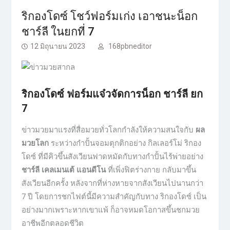
ริกองโดซ์ โชว์ฟอร์มเก่ง เอาชนะน็อก
ชาร์ลี ในยกที่ 7
12 มิถุนายน 2023
168pbneditor
ริกองโดซ์ ฟอร์มแจ๋วจัดการน็อก ชาร์ลี ยก
7
ข่าวมวยมาแรงที่สื่อมวยทั่วโลกกำลังให้ความสนใจกับ
ผล
มวยโลก
ระหว่างกำปั้นจอมตุกติกอย่าง กิลเลอร์โม่ ริกอง
โดซ์ ที่มีคิวขึ้นสังเวียนฟาดหมัดกับทางกำปั้นไร้พ่ายอย่าง
ชาร์ลี เคลเมนเต้ แอนดีโน
ที่เพิ่งฟิตร่างกาย กลับมาขึ้น
สังเวียนอีกครั้ง หลังจากที่ห่างหายจากสังเวียนไปนานกว่า
7 ปี โดยการชกไฟต์นี้มีความสำคัญกับทาง ริกองโดซ์ เป็น
อย่างมากเพราะหากเขาแพ้ ก็อาจหมดโอกาสขึ้นชกมวย
อาชีพอีกตลอดชีวิต