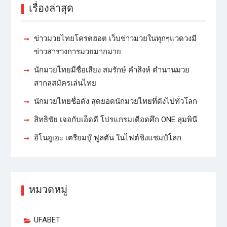
เรื่องล่าสุด
ข่าวมวยไทยโครตฮอต เว็บข่าวมวยในทุกๆแวดวงมี
ข่าวสารวงการมวยมากมาย
นักมวยไทยมีชื่อเสียง สมรักษ์ คำสิงห์ ตำนานมวย
สากลสมัครเล่นไทย
นักมวยไทยชื่อดัง สุดยอดนักมวยไทยที่ดังไปทั่วโลก
สิทธิชัย เจอกับเอ็ดดี โปรแกรมเดือดศึก ONE ลุมพินี
อิโนอูเอะ เตรียมบู๊ ฟูลตัน ในไฟต์ชิงแชมป์โลก
หมวดหมู่
UFABET