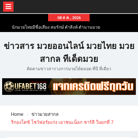
08 ส.ค., 2026
นักมวยไทยมีชื่อเสียง สมรักษ์ คำสิงห์ ตำนานมวย
สากลสมัครเล่นไทย
นักมวยไทยชื่อดัง สุดยอดนักมวยไทยที่ดังไปทั่วโลก
ข่าวสาร มวยออนไลน์ มวยไทย มวย
ข่าวมวยไทยโครตฮอต เว็บข่าวมวยในทุกๆแวดวงมี
ข่าวสารวงการมวยมากมาย
สากล ทีเด็ดมวย
ติดตามข่าวสารวงการมวยได้ตลอด ที่นี่ ที่เดียว
Home
ข่าวมวยสากล
ริกองโดซ์ โชว์ฟอร์มเก่ง เอาชนะน็อก ชาร์ลี ในยกที่ 7