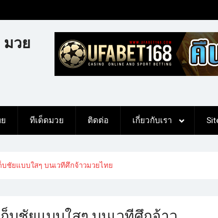
 มวย
ทย
ทีเด็ดมวย
ติดต่อ
เกี่ยวกับเรา
Si
 เก็บชัยแบบใสๆ บนเวทีศึกจ้าวมวยไทย
 เก็บชัยแบบใสๆ บนเวทีศึกจ้าว