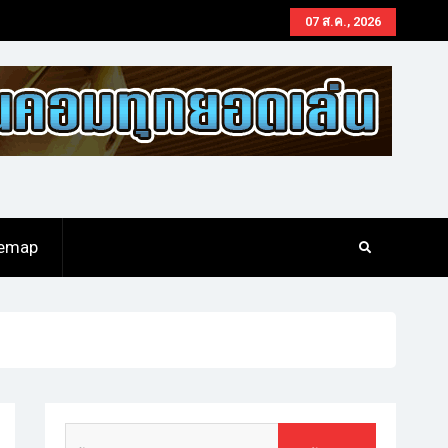
07 ส.ค., 2026
temap