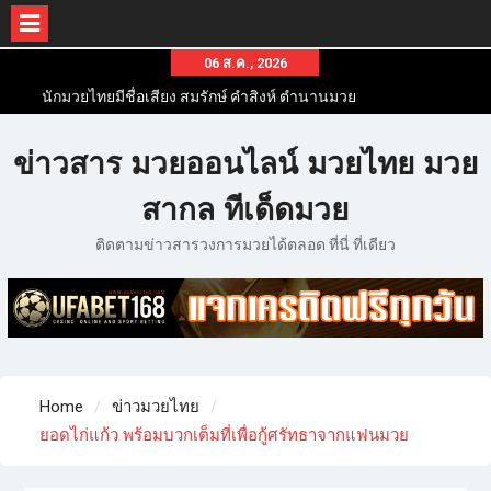
06 ส.ค., 2026
นักมวยไทยมีชื่อเสียง สมรักษ์ คำสิงห์ ตำนานมวย
สากลสมัครเล่นไทย
นักมวยไทยชื่อดัง สุดยอดนักมวยไทยที่ดังไปทั่วโลก
ข่าวสาร มวยออนไลน์ มวยไทย มวย
ข่าวมวยไทยโครตฮอต เว็บข่าวมวยในทุกๆแวดวงมี
ข่าวสารวงการมวยมากมาย
สากล ทีเด็ดมวย
ติดตามข่าวสารวงการมวยได้ตลอด ที่นี่ ที่เดียว
Home
ข่าวมวยไทย
ยอดไก่แก้ว พร้อมบวกเต็มที่เพื่อกู้ศรัทธาจากแฟนมวย