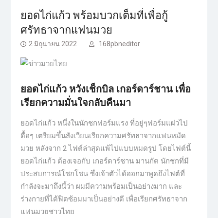
ยอดไก่แก้ว พร้อมบวกเต็มที่เพื่อกู้
ศรัทธาจากแฟนมวย
2 มิถุนายน 2022
168pbneditor
ยอดไก่แก้ว หวังเช็กบิล เกอร์ดาร์ชาน เพื่อ
เรียกความมั่นใจกลับคืนมา
ยอดไก่แก้ว หนึ่งในนักชกฟอร์มแรง ที่อยู่ๆฟอร์มแผ่วไป
ดื้อๆ เตรียมขึ้นสังเวียนเรียกความศรัทธาจากแฟนหมัด
มวย หลังจาก 2 ไฟต์ล่าสุดแพ้ไปแบบหมดรูป โดยไฟต์นี้
ยอดไก่แก้ว ต้องเจอกับ เกอร์ดาร์ชาน มานกัต นักชกที่มี
ประสบการณ์โชกโชน ซึ่งเจ้าตัวได้ออกมาพูดถึงไฟต์ที่
กำลังจะมาถึงนี้ว่า ผมมีความพร้อมเป็นอย่างมาก และ
ร่างกายที่ได้ฟิตซ้อมมาเป็นอย่างดี เพื่อเรียกศรัทธาจาก
แฟนมวยชาวไทย