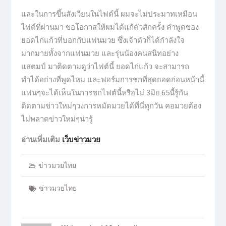
และในการขึ้นสังเวียนในไฟต์นี้ ผมจะไม่ประมาทเหมือน
ไฟต์ที่ผ่านมา ขอโอกาสให้ผมได้แก้ตัวสักครั้ง คำพูดของ
ยอดไก่แก้วที่บอกกับแฟนมวย ซึ่งเจ้าตัวก็ได้กำลังใจ
มากมายทั้งจากแฟนมวย และรุ่นน้องคนสนิทอย่าง
แสตมป์ มาติดตามดูว่าไฟต์นี้ ยอดไก่แก้ว จะสามารถ
ทำได้อย่างที่พูดไหม และฟอร์มการชกที่สุดยอดก่อนหน้านี้
แฟนๆจะได้เห็นในการชกไฟต์นี้หรือไม่ 3มิย.65นี้รู้กัน
ติดตามข่าวใหม่ๆวงการหมัดมวยได้ที่นี่ทุกวัน คอมวยต้อง
ไม่พลาดข่าวใหม่ๆน่ารู้
อ่านเพิ่มเติม
เว็บข่าวมวย
ข่าวมวยไทย
ข่าวมวยไทย