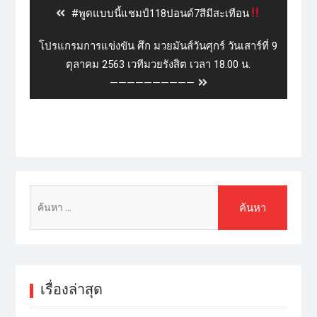
#พูดแบบนี้แชมป์118ปอนด์7สีมีสะเทือน
โปรแกรมการแข่งขัน ศึก มวยมันส์วันศุกร์ วันเสาร์ที่ 9
ตุลาคม 2563 เวทีมวยรังสิต เวลา 18.00 น.
——————————
เรื่องล่าสุด