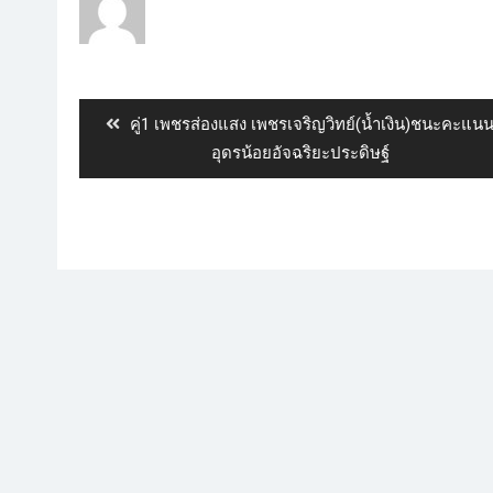
คู่1 เพชร​ส่อง​แสง​ เพชร​เจริญ​วิทย์​(น้ำเงิน)​ชนะ​คะแนน
อุดรน้อย​อัจฉริยะ​ประดิษฐ์​