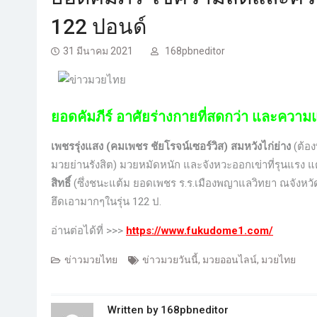
122 ปอนด์
31 มีนาคม 2021
168pbneditor
ยอดคัมภีร์ อาศัยร่างกายที่สดกว่า และความแข
เพชรรุ่งแสง (คมเพชร ชัยโรจน์เซอร์วิส) สมหวังไก่ย่าง
(ต้อ
มวยย่านรังสิต) มวยหมัดหนัก และจังหวะออกเข่าที่รุนแรง แต
สิทธิ์
(ซึ่งชนะแต้ม ยอดเพชร ร.ร.เมืองพญาแลวิทยา ณจังหวัดส
ฮึดเอามากๆในรุ่น 122 ป.
อ่านต่อได้ที่ >>>
https://www.fukudome1.com/
ข่าวมวยไทย
ข่าวมวยวันนี้
,
มวยออนไลน์
,
มวยไทย
Written by
168pbneditor