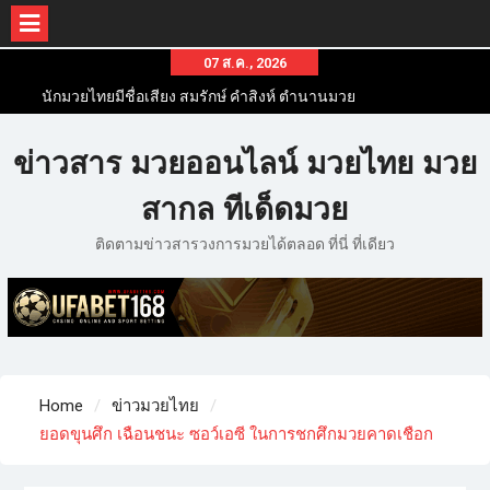
07 ส.ค., 2026
นักมวยไทยมีชื่อเสียง สมรักษ์ คำสิงห์ ตำนานมวย
สากลสมัครเล่นไทย
นักมวยไทยชื่อดัง สุดยอดนักมวยไทยที่ดังไปทั่วโลก
ข่าวสาร มวยออนไลน์ มวยไทย มวย
ข่าวมวยไทยโครตฮอต เว็บข่าวมวยในทุกๆแวดวงมี
ข่าวสารวงการมวยมากมาย
สากล ทีเด็ดมวย
ติดตามข่าวสารวงการมวยได้ตลอด ที่นี่ ที่เดียว
Home
ข่าวมวยไทย
ยอดขุนศึก เฉือนชนะ ซอว์เอซี ในการชกศึกมวยคาดเชือก