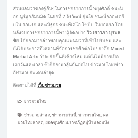
ส่วนผลมวยของคู่อื่นๆในการชกรายการนี้ พยุงศักดิ์ ชนะน็
อก นูร์มูกฮัมหมัด ในยกที่ 2 จิรวัฒน์ อุ่นใจ ชนะน็อกอะเดรี
ยโน ยกแรก และณัฐกร ชนะทีเคโอ โซบีบ ในยกแรก โดย
หลังจบการชกรายการนี้ทางผู้จัดอย่าง
วิว เยาวภา บุรพล
ชัย
ได้ออกมากล่าวขอบคุณแฟนมวยที่เข้าไปรับชม และ
ยังได้ประกาศถึงสถานที่จัดการชกศึกต่อไปของศึก
Mixed
Martial Arts
ว่าจะจัดขึ้นที่เชียงใหม่ แต่ยังไม่มีการเปิด
เผยวันและเวลา ซึ่งก็ต้องมาลุ้นกันต่อไป ข่าวมวยไทยข่าว
กีฬามวยอัพเดทล่าสุด
ติดตามได้ที่
เว็บข่าวมวย
ข่าวมวยไทย
ข่าวมวยล่าสุด
,
ข่าวมวยวันนี้
,
ข่าวมวยไทย
,
ผล
มวยไทยล่าสุด
,
ยอดขุนศึก ม.ราชภัฏหมู่บ้านจอมบึง