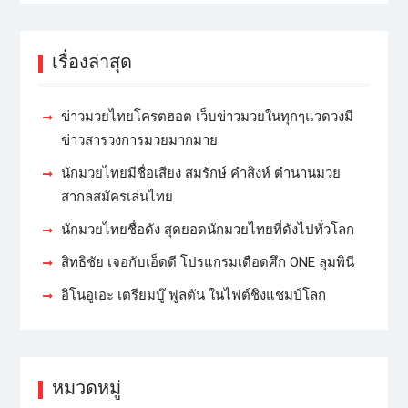
เรื่องล่าสุด
ข่าวมวยไทยโครตฮอต เว็บข่าวมวยในทุกๆแวดวงมี
ข่าวสารวงการมวยมากมาย
นักมวยไทยมีชื่อเสียง สมรักษ์ คำสิงห์ ตำนานมวย
สากลสมัครเล่นไทย
นักมวยไทยชื่อดัง สุดยอดนักมวยไทยที่ดังไปทั่วโลก
สิทธิชัย เจอกับเอ็ดดี โปรแกรมเดือดศึก ONE ลุมพินี
อิโนอูเอะ เตรียมบู๊ ฟูลตัน ในไฟต์ชิงแชมป์โลก
หมวดหมู่