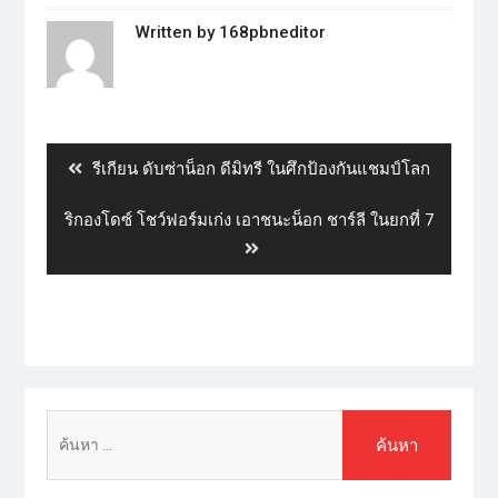
Written by
168pbneditor
รีเกียน ดับซ่าน็อก ดีมิทรี ในศึกป้องกันแชมป์โลก
ริกองโดซ์ โชว์ฟอร์มเก่ง เอาชนะน็อก ชาร์ลี ในยกที่ 7