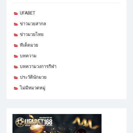
UFABET
ข่าวมวยสากล
ข่าวมวยไทย
ทีเด็ดมวย
บทความ
บทความวงการกีฬา
ประวัตินักมวย
ไม่มีหมวดหมู่