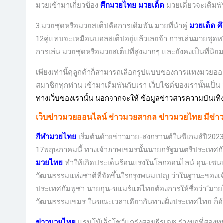
มวยเข้ามาเกี่ยวข้อง
ศึกมวยไทย มวยเด็ด
มวยเดี่ยวจะเดิมพ
3.มวยชุดหรือมวยสเต็ปคือการเดิมพัน มวยที่นำคู่
มวยเด็ด 
12คู่แทบจะเหมือนบอลสเต็ปอยู่แล้วเลยจ้า การเล่นมวยชุด
การเล่น มวยชุดหรือมวยสเต็ปที่สูงมากๆ และยังคงเป็นที่นิ
เพียงเท่านี้คุลูกค้าก็สามารถเลือกรูปแบบของการแทงมวยออ
สมาชิกทุกท่าน เข้ามาเดิมพันกับเรา
เว็บไซต์ของเรานั้นเป็น
ทางเว็บของเรานั้น นอกจากจะให้ ข้อมูลข่าวสารความบันเทิง ย
เว็บข่าวมวยออนไลน์ ข่าวมวยสากล
ข่าวมวยไทย
มีข่า
กีฬามวยไทย
เริ่มต้นด้วยข่าวมวย-สงกรานต์ในซีเกมส์ปี2023
17พฤษภาคมนี้ ทางเจ้าภาพเขมรนั้นนายกรัฐมนตรีประเทศกั
มวยไทย
ทำให้เกิดประเด็นร้อนแรงในโลกออนไลน์ ฮุน-เซน
วัฒนธรรมแห่งชาติที่จัดขึ้นใรกรุงพนมเปญ ว่าในฐานะของเจ้า
ประเทศกัมพูชา นายกุน-ขแมร์แต่ไทยต้องการให้ชื่อว่า“มวยไทย”
วัฒนธรรมเขมร ในขณะเวลาเดียวกันทางฝั่งประเทศไทย ก็อ
ข่าวมวยไทย
แรมโบ้เล็กโชว์แกร่งสอยธีรเดช ร่วงยกที่สอ