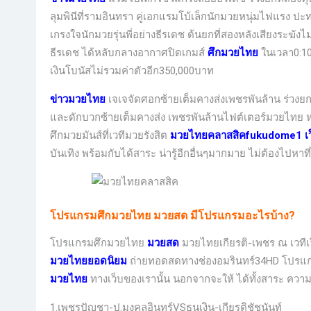
ลุมพินีที่รามอินทรา คู่เอกแรมโบ้เล็กนักมวยหนุ่มไฟแรง ป
เกรงใจนักมวยรุ่นพี่อย่างธีรเดช ต้นยกที่สองหลังเสียงระฆั
ธีรเดช ได้หลับกลางอากาศปิดเกมส์
ศึกมวยไทย
ในเวลา0:10
เงินโบนัสไม่รวมค่าตัวอีก350,000บาท
ข่าวมวยไทย
เจเจจัดศอกซ้ายเต็มคางส่งเพชรพันล้าน ร่วงยก
และดักบวกซ้ายเต็มคางส่ง เพชรพันล้านไฟต์เตอร์มวยไทย ห
ศึกมวยมันส์ที่เวทีมวยรังสิต
มวยไทยคลาสสิค
fukudome1 เ
บันเทิง พร้อมกับได้สาระ น่ารู้อีกอื่นๆมากมาย ไม่ต้องไปหาที่ไ
โปรแกรมศึกมวยไทย
มวยสด
มีโปรแกรมอะไรบ้าง?
โปรแกรมศึกมวยไทย
มวยสด
มวยไทยเกียรติ-เพชร
ณ เวที
มวยไทยยอดนิยม
ถ่ายทอดสดทางช่องอมรินทร์34HD โปรแกรม
มวยไทย
ทางเว็บของเรานั้น นอกจากจะให้ ได้ทั้งสาระ ความรู้
1.เพชรปัญชา-ป.มงคลอินทร์VSธนูเงิน-เกียรติชัชนันท์