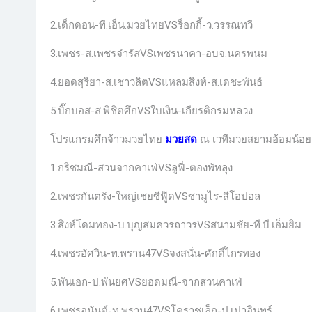
2.เด็กดอน-ที.เอ็น.มวยไทยVSร็อกกี้-ว.วรรณทวี
3.เพชร-ส.เพชรจำรัสVSเพชรนาคา-อบจ.นครพนม
4.ยอดสุริยา-ส.เชาวลิตVSแหลมสิงห์-ส.เดชะพันธ์
5.บิ๊กบอส-ส.พิชิตศึกVSใบเงิน-เกียรติกรมหลวง
โปรแกรมศึกจ้าวมวยไทย
มวยสด
ณ เวทีมวยสยามอ้อมน้อย 
1.กริชมณี-สวนจากคาเฟ่VSลูฟี่-ตองพัทลุง
2.เพชรกันตรัง-ใหญ่เชยซีฟู๊ดVSซามูไร-สีโอปอล
3.สิงห์โดมทอง-บ.บุญสมควรถาวรVSสนามชัย-ที.บี.เอ็มยิม
4.เพชรอัศวิน-ท.พราน47VSจงสนั่น-ศักดิ์ไกรทอง
5.พันเอก-ป.พันยศVSยอดมณี-จากสวนคาเฟ่
6.เพชรอนันต์-ท.พราน47VSโคราชเล็ก-ป.เปาอินทร์