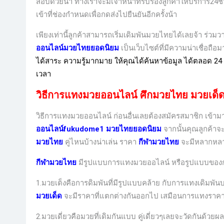
สอบด้วยน้า ทางเราจะมีเจ้าหน้าที่รับรองลูกค้าให้บริการ24
เข้าที่ช่องกำหนดเพื่อกดส่งไปยืนยันอีกครั้งน้า
เพียงเท่านี้ลูกค้าสามารถเริ่มเดิมพันมวยไทยได้เลยจ้า ร่วมวา
ออนไลน์มวยไทยยอดนิยม
เป็นเว็บไซต์ที่มีความน่าเชื่อถือม
ได้สาระ ความรู้มากมาย ให้คุณได้ค้นหาข้อมูล ได้ตลอด 24 ชั่
เวลา
วิธีการแทงมวยออนไลน์
ศึกมวยไทย มวยเด็
วิธีการแทงมวยออนไลน์ ก่อนอื่นเลยต้องสมัครสมาชิก
เข้าม
ออนไลน์fukudome1 มวยไทยยอดนิยม
จากนั้นคุณลูกค้า
มวยไทย
คู่ไหนบ้างน่าเล่น ราคา
กีฬามวยไทย
จะมีหลากห
กีฬามวยไทย
มีรูปแบบการแทงมวยออไลน์ หรือรูปแบบของก
1.มวยเต็งคือการดิมพันที่มีรูปแบบคล้าย กับการแทงเดิมพ
มวยเด็ด
จะมีราคาที่แตกต่างกันออกไป เสมือนการแทงราคาบอ
2.มวยเดี่ยวคือมวยที่เดิมกันแบบ คู่เดี่ยวๆเลยจะวัดกันด้วย