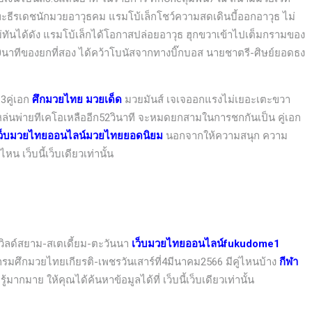
ะทะธีรเดชนักมวยอาวุธคม แรมโบ้เล็กโชว์ความสดเดินบี้ออกอาวุธ ไม่
งไม่ทันได้ดัง แรมโบ้เล็กได้โอกาสปล่อยอาวุธ ฮุกขวาเข้าไปเต็มกรามของ
นาทีของยกที่สอง ได้คว้าโบนัสจากทางบิ๊กบอส นายชาตรี-ศิษย์ยอดธง
3คู่เอก
ศึกมวยไทย มวยเด็ด
มวยมันส์ เจเจออกแรงไม่เยอะเตะขวา
ล่นพ่ายทีเคโอเหลืออีก52วินาที จะหมดยกสามในการชกกันเป็น คู่เอก
ว็บมวยไทยออนไลน์มวยไทยยอดนิยม
นอกจากให้ความสนุก ความ
หน เว็บนี้เว็บเดียวเท่านั้น
เวิลด์สยาม-สเตเดี้ยม-ตะวันนา
เว็บมวยไทยออนไลน์fukudome1
ศึกมวยไทยเกียรติ-เพชรวันเสาร์ที่4มีนาคม2566 มีคู่ไหนบ้าง
กีฬา
มากมาย ให้คุณได้ค้นหาข้อมูลได้ที่ เว็บนี้เว็บเดียวเท่านั้น