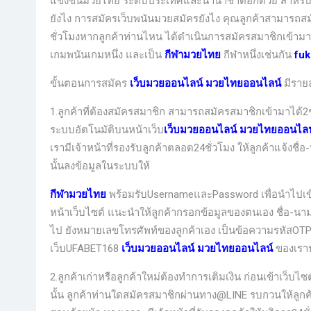
แข่งขันมวยไทย ระดับประเทศและนานาชาติอีกด้วย สำหรับค
ยังไง การสมัครเว็บพนันมวยสมัครยังไง คุณลูกค้าสามารถสมั
ชั่วโมงหากลูกค้าท่านไหน ได้ดำเนินการสมัครสมาชิกเข้ามาเ
เกมพนันเกมหนึ่ง และเป็น
กีฬามวยไทย
กีฬาหนึ่งเช่นกัน
fu
ขั้นตอนการสมัคร
เว็บมวยออนไลน์
มวยไทยออนไลน์
มีราย
1.ลูกค้าที่ต้องสมัครสมาชิก สามารถสมัครสมาชิกเข้ามาได้2
ระบบอัตโนมัติบนหน้าเว็บ
เว็บมวยออนไลน์
มวยไทยออนไลน
เรามีเจ้าหน้าที่รองรับลูกค้าตลอด24ชั่วโมง ให้ลูกค้าแจ้งชื
นั้นลงข้อมูลในระบบให้
กีฬามวยไทย
พร้อมรับUsernameและPassword เพื่อนำไปเข้าเ
หน้าเว็บไซต์
แนะนำให้ลูกค้ากรอกข้อมูลของตนเอง ชื่อ-นามส
ไป ยังหมายเลขโทรศัพท์ของลูกค้าเอง เป็นข้อความรหัสOTPไ
เว็บUFABET168
เว็บมวยออนไลน์
มวยไทยออนไลน์
ของเรา
2.ลูกค้าเก่าหรือลูกค้าใหม่ต้องทำการเติมเงิน ก่อนเข้าเว็บไ
นั้น ลูกค้าท่านใดสมัครสมาชิกผ่านทาง@LINE รบกวนให้ลูกค้