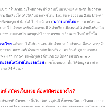
นเข้ามาในค่ายมวยไทยต่างๆ มีทั้งเล่นเป็นอาชีพและแข่งขันชิงรางวัล
่สร้างชื่อเสียงโด่งดังให้กับประเทศไทย 1.สมจิตร-จงจอหอ 2.สมรักษ์-คำ
ยัคฆ์อรุณ 6.น้องโอ๋-ไก่ย่างห้าดาว
วงการ มวยไทย
ค่ายมวยไทยณ
ายมวยนี้ 1.ค่ายเพชรยินดีอะคาเดมี 2.ค่ายจิตรเมืองนนท์ 3.ค่ายสิงห์มาวิน
ไม่ว่าจะเป็นเพศไหนอายุเท่าไรก็สามารถมาเรียนมวยไทยได้ทั้งนั้น
 มวยไทย
แล้วออกไม่ได้เลย แถมเปิดค่ายมวยอีกด้วยนะเพื่อนๆ มาๆๆจ้า
นนี่-สุวรรณเมธานนท์(ค่ายมวยพยัคฆินทร์) 2.แมทธิว-ดีน(ค่ายมวยคง
YM) 4.สามารถ-พยัคฆ์อรุณ(อดีตนักมวยเปิดค่ายมวยSamart-
ไทยออนไลน์มวยไทยยอดนิยม
ทางเว็บของเรานั้น ให้ข้อมูลข่าวสาร
ตลอด 24 ชั่วโมง
ไลน์
สมัครเว็บมวย
ต้องสมัครอย่างไร?
ละต่างชาติ
มีมากมายขึ้นในสมัยปัจจุบันนี้ ทั้งการพนันมวยไทยและการ