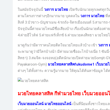
ในสมัยปัจจุบันนี้
วงการ มวยไทย
เปิดรับนักมวยทุกเพศทุกวั
ตามโครงการต่างๆอีกมากมาย บุคคลใน
วงการ มวยไทย
ที
สิงห์ 3.บัวขาว-บัญชาเมฆ 4.รถถัง-จิตรเมืองนนท์ 5.สามารถ-พ
ปัจจุบันนี้ค่ายมวยไหนมีชื่อเสียงบ้าง เรื่องปั่นนักมวยต้องค่
4.ค่ายอีโวล์ฟ 5.ค่ายแฟร์เท็กซ์ 6.ค่ายมวยคงสิทธา มวยไทย
มาดูกันว่ามีดาราคนไทยติดใจมวยไทยแล้วบ้าง เข้า
วงการ
จะพามาดูว่ามีใครบ้างน้า มีค่ายมวยชื่ออะไรบ้างเนี่ย 1.ซั
สิทธา) 3.สมจิต-จงจอหอ(อดีตนักมวยเปิดค่ายมวยSomjit-G
Payakaroon-Gym)
มวยไทยคลาสสิค
fukudome1 เว็บมวย
ต่างๆ ได้ทั้งสาระ ความรู้มากมาย ให้คุณได้ค้นหาข้อมูล ได้
มวยไทยคลาสสิค
กีฬามวยไทย
เว็บมวยออน
เว็บมวยออนไลน์
มวยไทยออนไลน์
เป็นที่นิยมทั้งชาวไทยแ