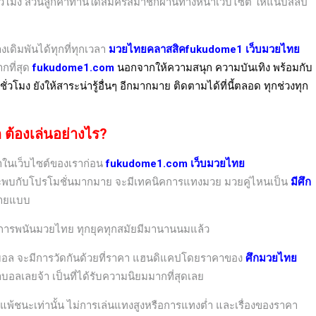
ชั่วโมง ส่วนลูกค้าท่านใดสมัครสมาชิกผ่านทางหน้าเว็บไซต์ ให้แนบสลิป
งเดิมพันได้ทุกที่ทุกเวลา
มวยไทยคลาสสิค
fukudome1 เว็บมวยไทย
ากที่สุด
fukudome1.com
นอกจากให้ความสนุก ความบันเทิง พร้อมกับ
วโมง ยังให้สาระน่ารู้อื่นๆ อีกมากมาย ติดตามได้ที่นี้ตลอด ทุกช่วงทุก
ด
ต้องเล่นอย่างไร?
าในเว็บไซต์ของเราก่อน
fukudome1.com
เว็บมวยไทย
จะพบกับโปรโมชั่นมากมาย จะมีเทคนิคการแทงมวย มวยคู่ไหนเป็น
มีศึก
ลายแบบ
ารพนันมวยไทย ทุกยุคทุกสมัยมีมานานนมแล้ว
ันบอล จะมีการวัดกันด้วยที่ราคา แฮนดิแคปโดยราคาของ
ศึกมวยไทย
ลเลยจ้า เป็นที่ได้รับความนิยมมากที่สุดเลย
ผลแพ้ชนะเท่านั้น ไม่การเล่นแทงสูงหรือการแทงต่ำ และเรื่องของราคา