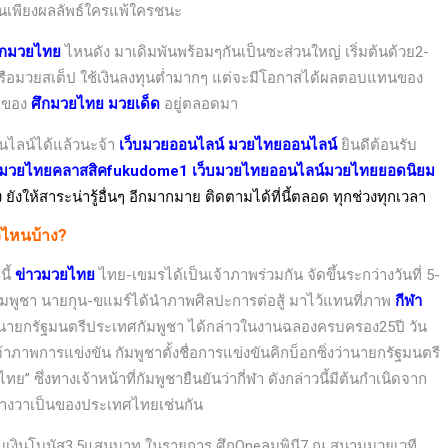
ันเพียงผลลัพธ์ใครแพ้ใครชนะ
ศึกมวยไทย
ไหนดัง มาเดิมพันพร้อมๆกันเป็นซะส่วนใหญ่ เริ่มต้นด้วย2-
หรือมวยสเต็ป ใช้เงินลงทุนต่ำมากๆ แต่จะมีโอกาสได้ผลตอบแทนของ
ยมของ
ศึกมวยไทย มวยเด็ด
อยู่ตลอดมา
นไลน์ได้แล้วนะจ้า
เว็บมวยออนไลน์
มวยไทยออนไลน์
ยินดีต้อนรับ
มวยไทยคลาสสิค
fukudome1 เว็บมวยไทยออนไลน์มวยไทยยอดนิยม
ังให้สาระน่ารู้อื่นๆ อีกมากมาย ติดตามได้ที่นี้ตลอด ทุกช่วงทุกเวลา
วไหนบ้าง?
นี้
ข่าวมวยไทย
ไทย-เขมรได้เป็นเจ้าภาพร่วมกัน จัดขึ้นระกว่างวันที่ 5-
มพูชา นายกุน-ขแมร์ได้นำภาพศิลปะการต่อสู้ มาไว้แทนที่ภาพ
กีฬา
นายกรัฐมนตรีประเทศกัมพูชา ได้กล่าวในงานฉลองครบครอง25ปี วัน
ภาพการแข่งขัน กัมพูชาตั้งชื่อการแข่งขันคิกบ็อกซิ่งว่านายกรัฐมนตรี
 ซึ่งทางเจ้าหน้าที่กัมพูชายืนยันว่ากี่ฬา ดังกล่าวนี้มีต้นกำเนิดจาก
้างวาเป็นของประเทศไทยเช่นกัน
งทุบเงินโบนัส3.5แสนบาท ในรายการ
ศึกOneลุมพินี7 ณ สนามมวยเวที