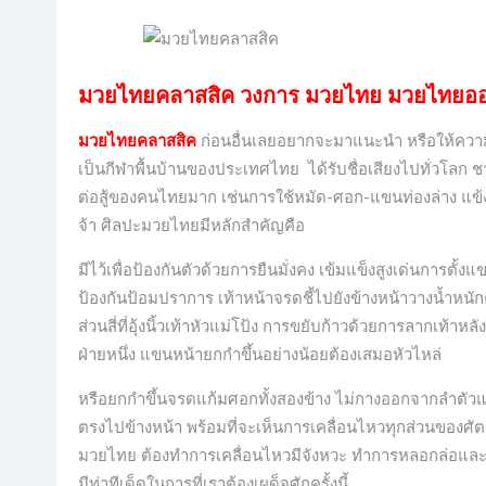
มวยไทยคลาสสิค
วงการ มวยไทย มวยไทยอ
มวยไทยคลาสสิค
ก่อนอื่นเลยอยากจะมาแนะนำ หรือให้ความรู
เป็นกีฬาพื้นบ้านของประเทศไทย
ได้รับชื่อเสียงไปทั่วโ
ต่อสู้ของคนไทยมาก เช่นการใช้หมัด-ศอก-แขนท่องล่าง แข้ง-เข
จ้า ศิลปะมวยไทยมีหลักสำคัญคือ
มีไว้เพื่อป้องกันตัวด้วยการยืนมั่งคง เข้มแข็งสูงเด่นการตั
ป้องกันป้อมปราการ เท้าหน้าจรดชี้ไปยังข้างหน้าวางน้ำหนักคร
ส่วนสี่ที่อุ้งนิ้วเท้าหัวแม่โป้ง การขยับก้าวด้วยการลากเท้
ฝ่ายหนึ่ง แขนหน้ายกกำขึ้นอย่างน้อยต้องเสมอหัวไหล่
หรือยกกำขึ้นจรดแก้มศอกทั้งสองข้าง ไม่กางออกจากลำตัว
ตรงไปข้างหน้า พร้อมที่จะเห็นการเคลื่อนไหวทุกส่วนของศัตร
มวยไทย ต้องทำการเคลื่อนไหวมีจังหวะ ทำการหลอกล่อและขุ
มีท่าทีเด็ดในการที่เราต้องเผด็จศักครั้งนี้