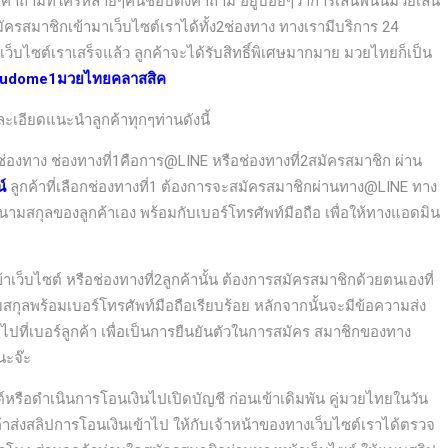
ำถามที่ใครหลายๆคนชอบตั้งคำถาม อยู่บ่อยๆว่าการเล่นพนันมวยเล่น
ครสมาชิกเข้ามาเว็บไซต์เราได้ทั้ง2ช่องทาง ทางเรามีบริการ 24
ว็บไซต์เราเสร็จแล้ว ลูกค้าจะได้รับสิทธิ์พิเศษมากมาย มวยไทยก็เป็น
kudome1มวยไทยคลาสสิค
ละเอียดแนะนำลูกค้าทุกๆท่านดังนี้
ช่องทาง ช่องทางที่1คือการ@LINE หรือช่องทางที่2สมัครสมาชิก ผ่าน
์
ลูกค้าที่เลือกช่องทางที่1 ต้องการจะสมัครสมาชิกผ่านทาง@LINE ทาง
่อ-นามสกุลของลูกค้าเอง
พร้อมกับเบอร์โทรศัพท์มือถือ เพื่อให้ทางแอดมิน
ว็บไซต์ หรือช่องทางที่2ลูกค้านั้น ต้องการสมัครสมาชิกด้วยตนเองที่
กุลพร้อมเบอร์โทรศัพท์มือถือเรียบร้อย หลักจากนั้นจะมีข้อความส่ง
ปที่เบอร์ลูกค้า เพื่อเป็นการยืนยันตัวในการสมัคร สมาชิกของทาง
นะจ๊ะ
ซต์หรือดำเนินการโอนเงินไปเปิดบัญชี ก่อนเข้าเดิมพัน
คู่มวยไทยในวัน
าส่งสลิปการโอนเงินเข้าไป ให้กับเจ้าหน้าของทางเว็บไซต์เราได้ตรวจ