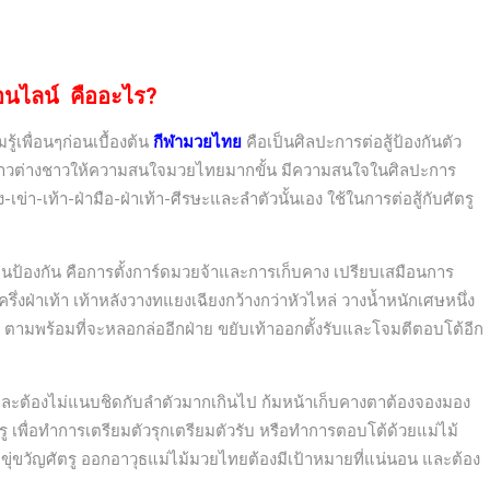
อนไลน์
คืออะไร?
้เพื่อนๆก่อนเบื้องต้น
กีฬามวยไทย
คือเป็นศิลปะการต่อสู้ป้องกันตัว
ลก ชาวต่างชาวให้ความสนใจมวยไทยมากขั้น มีความสนใจในศิลปะการ
่า-เท้า-ฝ่ามือ-ฝ่าเท้า-ศีรษะและลำตัวนั้นเอง ใช้ในการต่อสู้กับศัตรู
้งแขนป้องกัน คือการตั้งการ์ดมวยจ้าและการเก็บคาง เปรียบเสมือนการ
ึ่งฝ่าเท้า เท้าหลังวางทแยงเฉียงกว้างกว่าหัวไหล่ วางน้ำหนักเศษหนึ่ง
าหลัง ตามพร้อมที่จะหลอกล่ออีกฝ่าย ขยับเท้าออกตั้งรับและโจมตีตอบโต้อีก
และต้องไม่แนบชิดกับลำตัวมากเกินไป ก้มหน้าเก็บคางตาต้องจองมอง
ู เพื่อทำการเตรียมตัวรุกเตรียมตัวรับ หรือทำการตอบโต้ด้วยแม่ไม้
่ขวัญศัตรู ออกอาวุธแม่ไม้มวยไทยต้องมีเป้าหมายที่แน่นอน และต้อง