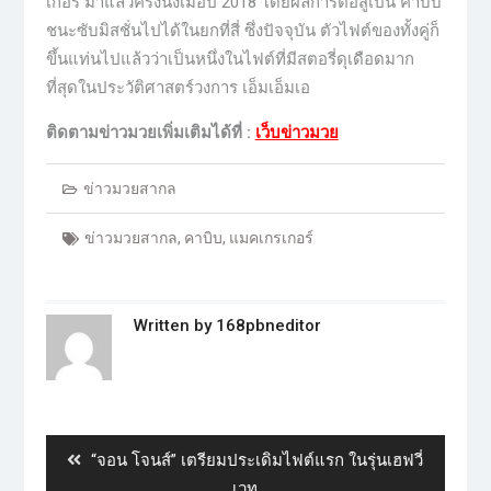
เกอร์ มาแล้วครั้งนึงเมื่อปี 2018 โดยผลการต่อสู้เป็น คาบิบ
ชนะซับมิสชั่นไปได้ในยกที่สี่ ซึ่งปัจจุบัน ตัวไฟต์ของทั้งคู่ก็
ขึ้นแท่นไปแล้วว่าเป็นหนึ่งในไฟต์ที่มีสตอรี่ดุเดือดมาก
ที่สุดในประวัติศาสตร์วงการ เอ็มเอ็มเอ
ติดตามข่าวมวยเพิ่มเติมได้ที่ :
เว็บข่าวมวย
ข่าวมวยสากล
ข่าวมวยสากล
,
คาบิบ
,
แมคเกรเกอร์
Written by
168pbneditor
“จอน โจนส์” เตรียมประเดิมไฟต์แรก ในรุ่นเฮฟวี่
เวท