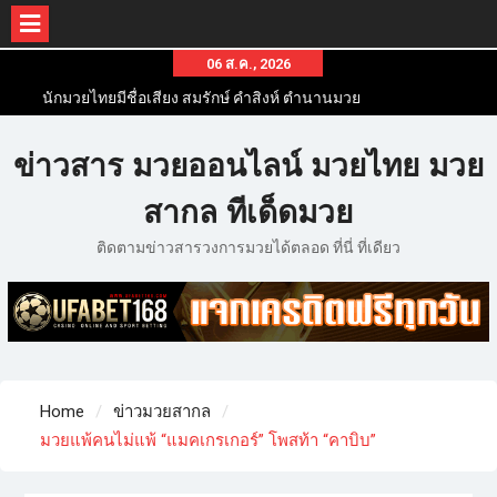
06 ส.ค., 2026
นักมวยไทยมีชื่อเสียง สมรักษ์ คำสิงห์ ตำนานมวย
สากลสมัครเล่นไทย
นักมวยไทยชื่อดัง สุดยอดนักมวยไทยที่ดังไปทั่วโลก
ข่าวสาร มวยออนไลน์ มวยไทย มวย
ข่าวมวยไทยโครตฮอต เว็บข่าวมวยในทุกๆแวดวงมี
ข่าวสารวงการมวยมากมาย
สากล ทีเด็ดมวย
ติดตามข่าวสารวงการมวยได้ตลอด ที่นี่ ที่เดียว
Home
ข่าวมวยสากล
มวยแพ้คนไม่แพ้ “แมคเกรเกอร์” โพสท้า “คาบิบ”