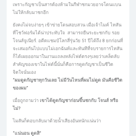
เพราะกัญชาเป็นสารต้องห้ามในกีฬาชกมวยอาจโดนแบน
ไม่ให้กลับมาชกอีก
ยังคงไม่จบง่ายๆ เข้าข่ายโดนสอบสวน เมื่อเจ้าไมค์ ไทสัน
ที่โชว์ฟอร์มได้น่าประทับใจ สามารถยืนระยะชกกับ รอย
โจนส์จูเนียร์. อดีตแชมป์โลกสี่รุ่นวัย 51 ปีได้ถึง 8 ยกก่อนที่
จะเสมอกันไปแบบไม่เอกฉันท์และทันทีที่จบรายการไทสัน
ก็ได้เผยออกมาในงานแถลงหลังไฟต์ตรงๆเลยว่าเคล็ดลับ
สำคัญของเขาในไฟต์นี้นั่นก็คือการดูดกัญชาเป็นชีวิต
จิตใจนั่นเอง
“ผมดูดกัญชาทุกวันเลย ไม่มีวันไหนที่ผมไม่ดูด มันคือชีวิต
ของผม”
เมื่อถูกถามว่า
เขาได้ดูดกัญชาก่อนขึ้นชกกับ โจนส์ หรือ
ไม่?
ไมสันก็ตอบกลับมาด้วยน้ำเสียงอันหนักแน่นว่า
“แน่นอน ดูดสิ”