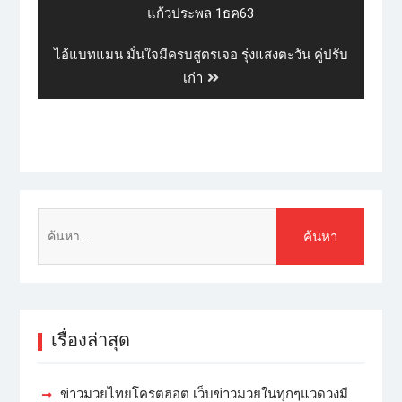
แก้วประพล 1ธค63
ไอ้แบทแมน มั่นใจมีครบสูตรเจอ รุ่งแสงตะวัน คู่ปรับ
เก่า
เรื่องล่าสุด
ข่าวมวยไทยโครตฮอต เว็บข่าวมวยในทุกๆแวดวงมี