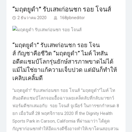
“มฤตยูดำ” รับเสพก่อนชก รอย โจนส์
2 ธันวาคม 2020
168pbneditor
“มฤตยูดำ” รับเสพก่อนชก รอย โจน
ส์ กัญชาคือชีวิต “มฤตยูดำ” ไมค์ ไทสัน
อดีตแชมป์โลกรุ่นยักษ์สารภาพขาดไม่ได้
แม้ไม่ใช่ยาแก้ความเจ็บปวด แต่มันก็ทำให้
เคลิบเคลิ้มดี
“มฤตยูดำ” รับเสพก่อนชก รอย โจนส์ “มฤตยูดำ”ไมค์ ไท
สันอดีตแชมป์โลกจอมอื้อฉาวเผยเคล็ดลับที่กลับมาชกว์
ฟอร์มดีชกเสมอกับ รอย โจนส์ จูเนียร์ ในการชกกำหนด 8
ยก เมื่อวันที่ 28 พฤศจิกายน 2020 ที่ the Dignity Health
Sports Park in Carson, California ที่ผ่านมาว่า ได้ดูด
กัญชาก่อนชกทำให้อึดแรงดีซึ่งอาจทำให้เขาโดนสอบสวน