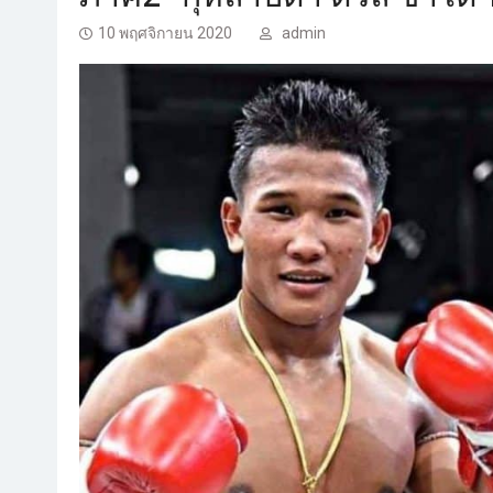
10 พฤศจิกายน 2020
admin