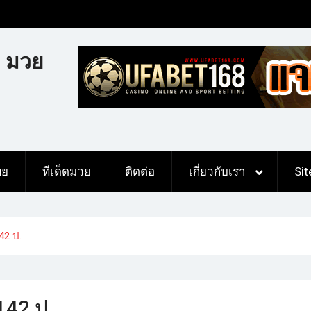
 มวย
ทย
ทีเด็ดมวย
ติดต่อ
เกี่ยวกับเรา
Si
42 ป.
142 ป.