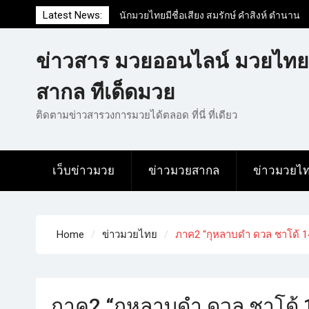
Latest News:
นักมวยไทยมีชื่อเสียง สมรักษ์ คำสิงห์ ตำนาน
มวยสากลสมัครเล่นไทย
นักมวยไทยชื่อดัง สุดยอดนักมวยไทยที่ดังไป
ข่าวสาร มวยออนไลน์ มวยไทย
ทั่วโลก
ข่าวมวยไทยโครตฮอต เว็บข่าวมวยในทุกๆ
สากล ทีเด็ดมวย
แวดวงมีข่าวสารวงการมวยมากมาย
ติดตามข่าวสารวงการมวยได้ตลอด ที่นี่ ที่เดียว
เว็บข่าวมวย
ข่าวมวยสากล
ข่าวมวยไ
Home
ข่าวมวยไทย
ภาค2 “กุหลาบดำ ดวล ชาโด้ 1
ภาค2 “กุหลาบดำ ดวล ชาโด้ 