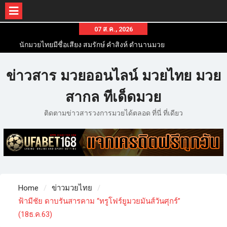
07 ส.ค., 2026
นักมวยไทยมีชื่อเสียง สมรักษ์ คำสิงห์ ตำนานมวย
สากลสมัครเล่นไทย
นักมวยไทยชื่อดัง สุดยอดนักมวยไทยที่ดังไปทั่วโลก
ข่าวสาร มวยออนไลน์ มวยไทย มวย
ข่าวมวยไทยโครตฮอต เว็บข่าวมวยในทุกๆแวดวงมี
ข่าวสารวงการมวยมากมาย
สากล ทีเด็ดมวย
ติดตามข่าวสารวงการมวยได้ตลอด ที่นี่ ที่เดียว
Home
ข่าวมวยไทย
ฟ้ามีชัย ดาบรันสารคาม​ “ทรู​โฟร์ยู​มวย​มันส์​วัน​ศุกร์”
(18ธ.ค.63)