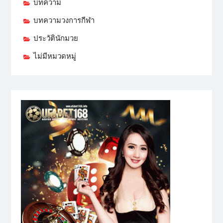
บทความ
บทความวงการกีฬา
ประวัตินักมวย
ไม่มีหมวดหมู่