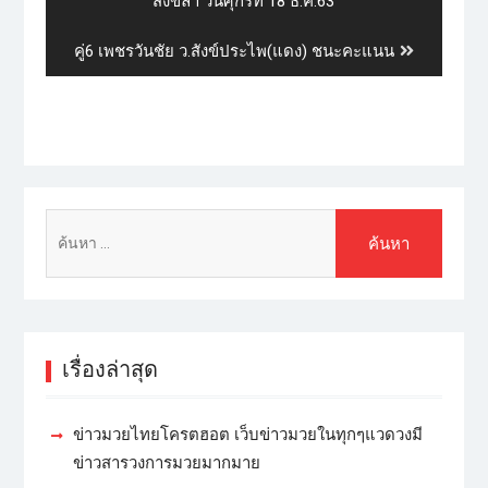
สงขลา วันศุกร์ที่ 18 ธ.ค.63
คู่6 เพชรวันชัย ว.สังข์ประไพ(แดง)​ ชนะคะแนน
เรื่องล่าสุด
ข่าวมวยไทยโครตฮอต เว็บข่าวมวยในทุกๆแวดวงมี
ข่าวสารวงการมวยมากมาย