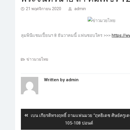
21 พฤศจิกายน 2020
admin
ลุมพินีแชมเปี้ยนฯ 8 ธันวาคมนี้ แฟนชอบใคร >>>
https://
ข่าวมวยไทย
Written by
admin
เบน เกียรติทรงฤทธิ์ ถามแฟนมวย “ฤทธิเดช ศิษย์ครูเด
105-108 ปอนด์