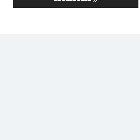
——————————