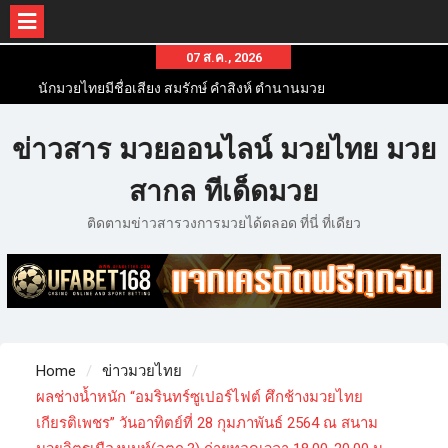
07 ส.ค., 2026
นักมวยไทยมีชื่อเสียง สมรักษ์ คำสิงห์ ตำนานมวย
สากลสมัครเล่นไทย
นักมวยไทยชื่อดัง สุดยอดนักมวยไทยที่ดังไปทั่วโลก
ข่าวสาร มวยออนไลน์ มวยไทย มวย
ข่าวมวยไทยโครตฮอต เว็บข่าวมวยในทุกๆแวดวงมี
ข่าวสารวงการมวยมากมาย
สากล ทีเด็ดมวย
ติดตามข่าวสารวงการมวยได้ตลอด ที่นี่ ที่เดียว
Home
ข่าวมวยไทย
ผลช่างน้ำหนัก “อมรินทร์ซูเปอร์ไฟต์ ศึกช้างมวยไทย
เกียรติเพชร” วันอาทิตย์ที่ 28 กุมภาพันธ์ 2564 ณ สนาม