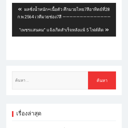
ผลชั่งน้ำหนัก+เนื้อตัว ศึกมวยไทย7สีอาทิตย์ที่28
ก.พ.2564 เวทีมวยช่อง7สี ——————————————
“เพชรแสนคม” แจ้งเกิดสำเร็จหลังแพ้ 5 ไฟต์ติด
เรื่องล่าสุด