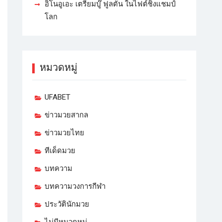
อิโนอูเอะ เตรียมบู๊ ฟูลตัน ในไฟต์ชิงแชมป์
โลก
หมวดหมู่
UFABET
ข่าวมวยสากล
ข่าวมวยไทย
ทีเด็ดมวย
บทความ
บทความวงการกีฬา
ประวัตินักมวย