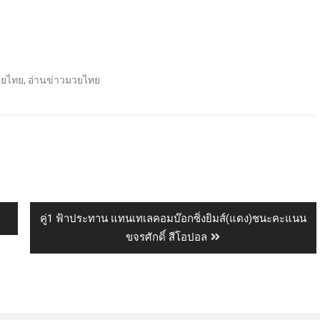
วยไทย
,
อ่านข่าวมวยไทย
คู่1 ฟ้าประทาน​ แทน​เท​เลคอม​บ๊อกซิ่ง​ย​ิ​มส์​(แดง)​ชนะ​คะแนน​
ขจรศักดิ์​ สี​โอปอล​