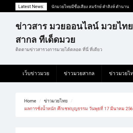
Latest News:
นักมวยไทยมีชื่อเสียง สมรักษ์ คำสิงห์ ตำนาน
มวยสากลสมัครเล่นไทย
นักมวยไทยชื่อดัง สุดยอดนักมวยไทยที่ดังไป
ข่าวสาร มวยออนไลน์ มวยไทย
ทั่วโลก
ข่าวมวยไทยโครตฮอต เว็บข่าวมวยในทุกๆ
สากล ทีเด็ดมวย
แวดวงมีข่าวสารวงการมวยมากมาย
ติดตามข่าวสารวงการมวยได้ตลอด ที่นี่ ที่เดียว
เว็บข่าวมวย
ข่าวมวยสากล
ข่าวมวยไ
Home
ข่าวมวยไทย
ผลการชั่งน้ำหนัก ศึกเชฟบุญธรรม วันพุธที่ 17 มีนาคม 