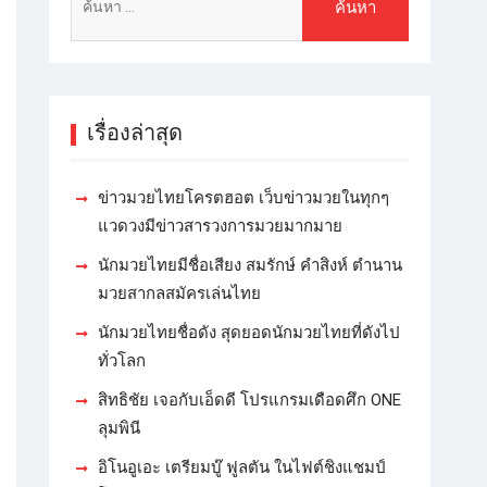
เรื่องล่าสุด
ข่าวมวยไทยโครตฮอต เว็บข่าวมวยในทุกๆ
แวดวงมีข่าวสารวงการมวยมากมาย
นักมวยไทยมีชื่อเสียง สมรักษ์ คำสิงห์ ตำนาน
มวยสากลสมัครเล่นไทย
นักมวยไทยชื่อดัง สุดยอดนักมวยไทยที่ดังไป
ทั่วโลก
สิทธิชัย เจอกับเอ็ดดี โปรแกรมเดือดศึก ONE
ลุมพินี
อิโนอูเอะ เตรียมบู๊ ฟูลตัน ในไฟต์ชิงแชมป์