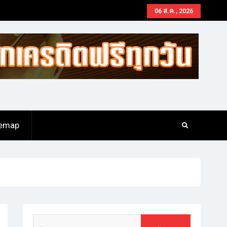
06 ส.ค., 2026
temap