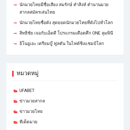
นักมวยไทยมีชื่อเสียง สมรักษ์ คำสิงห์ ตำนานมวย
สากลสมัครเล่นไทย
นักมวยไทยชื่อดัง สุดยอดนักมวยไทยที่ดังไปทั่วโลก
สิทธิชัย เจอกับเอ็ดดี โปรแกรมเดือดศึก ONE ลุมพินี
อิโนอูเอะ เตรียมบู๊ ฟูลตัน ในไฟต์ชิงแชมป์โลก
หมวดหมู่
UFABET
ข่าวมวยสากล
ข่าวมวยไทย
ทีเด็ดมวย