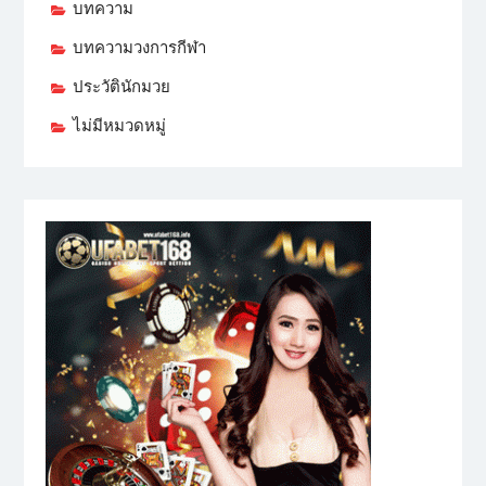
บทความ
บทความวงการกีฬา
ประวัตินักมวย
ไม่มีหมวดหมู่