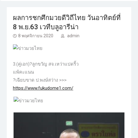
ผลการชกศึกมวยดีวิถีไทย วันอาทิตย์ที่
8 พ.ย.63 เวทีบลูอารีน่า
8 พฤศจิกายน 2020
admin
3.(คู่เอก)?ลูกขวัญ สจ.เหว่าแปดริ้ว
แพ้คะแนน
?เฉียบขาด ป.พงษ์สว่าง >>>
https://www.fukudome1.com/