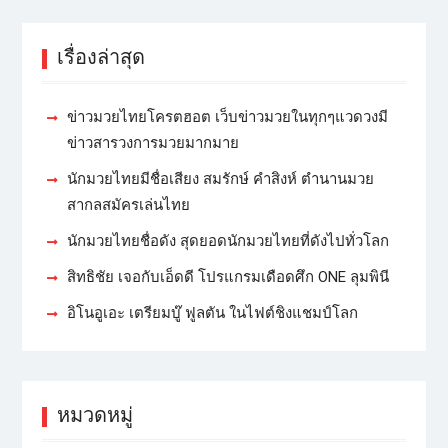
เรื่องล่าสุด
ข่าวมวยไทยโครตฮอต เว็บข่าวมวยในทุกๆแวดวงมี
ข่าวสารวงการมวยมากมาย
นักมวยไทยมีชื่อเสียง สมรักษ์ คำสิงห์ ตำนานมวย
สากลสมัครเล่นไทย
นักมวยไทยชื่อดัง สุดยอดนักมวยไทยที่ดังไปทั่วโลก
สิทธิชัย เจอกับเอ็ดดี โปรแกรมเดือดศึก ONE ลุมพินี
อิโนอูเอะ เตรียมบู๊ ฟูลตัน ในไฟต์ชิงแชมป์โลก
หมวดหมู่