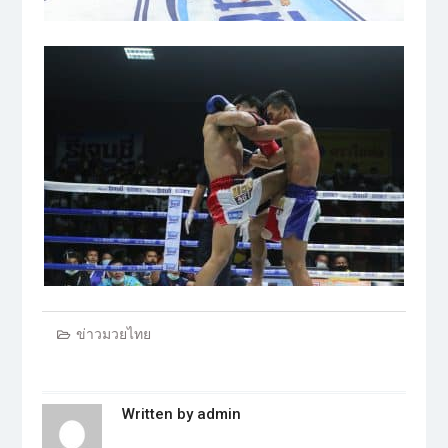
ข่าวมวยไทย
Written by
admin