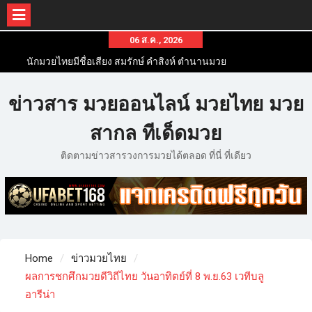
06 ส.ค., 2026
นักมวยไทยมีชื่อเสียง สมรักษ์ คำสิงห์ ตำนานมวย
สากลสมัครเล่นไทย
นักมวยไทยชื่อดัง สุดยอดนักมวยไทยที่ดังไปทั่วโลก
ข่าวสาร มวยออนไลน์ มวยไทย มวย
ข่าวมวยไทยโครตฮอต เว็บข่าวมวยในทุกๆแวดวงมี
ข่าวสารวงการมวยมากมาย
สากล ทีเด็ดมวย
ติดตามข่าวสารวงการมวยได้ตลอด ที่นี่ ที่เดียว
Home
ข่าวมวยไทย
ผลการชกศึกมวยดีวิถีไทย วันอาทิตย์ที่ 8 พ.ย.63 เวทีบลู
อารีน่า