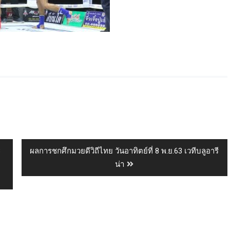
8
ผลการชกศึกมวยดีวิถีไทย วันอาทิตย์ที่ 8 พ.ย.63 เวทีบลูอารี
น่า