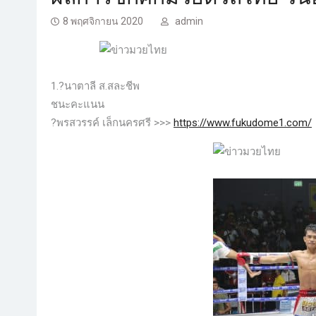
8 พฤศจิกายน 2020
admin
1.?นาตาลี ส.สละชีพ
ชนะคะแนน
?พรสวรรค์ เล็กนครศรี >>>
https://www.fukudome1.com/