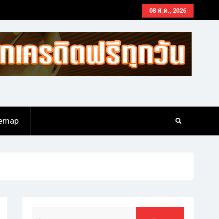
08 ส.ค., 2026
temap